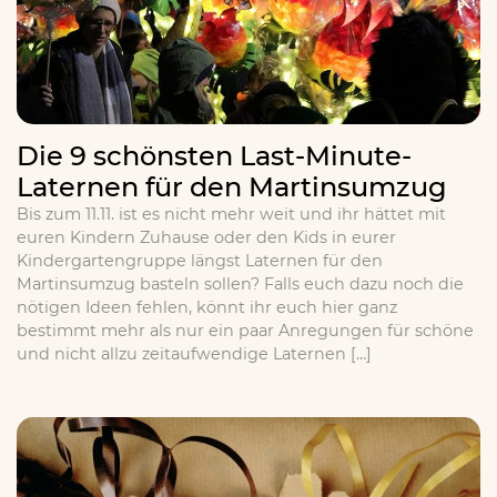
Die 9 schönsten Last-Minute-
Laternen für den Martinsumzug
Bis zum 11.11. ist es nicht mehr weit und ihr hättet mit
euren Kindern Zuhause oder den Kids in eurer
Kindergartengruppe längst Laternen für den
Martinsumzug basteln sollen? Falls euch dazu noch die
nötigen Ideen fehlen, könnt ihr euch hier ganz
bestimmt mehr als nur ein paar Anregungen für schöne
und nicht allzu zeitaufwendige Laternen […]