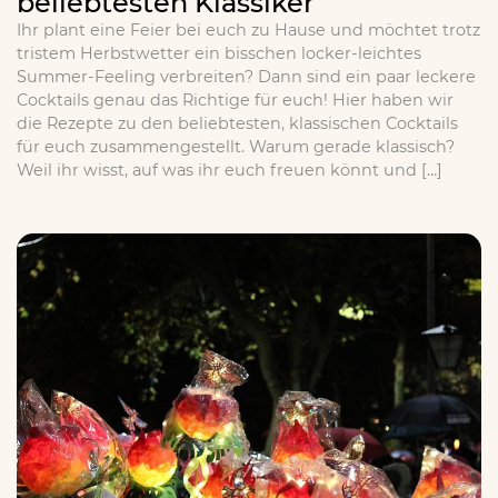
beliebtesten Klassiker
Ihr plant eine Feier bei euch zu Hause und möchtet trotz
tristem Herbstwetter ein bisschen locker-leichtes
Summer-Feeling verbreiten? Dann sind ein paar leckere
Cocktails genau das Richtige für euch! Hier haben wir
die Rezepte zu den beliebtesten, klassischen Cocktails
für euch zusammengestellt. Warum gerade klassisch?
Weil ihr wisst, auf was ihr euch freuen könnt und […]