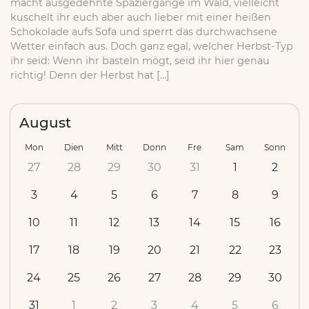
macht ausgedehnte Spaziergänge im Wald, vielleicht
kuschelt ihr euch aber auch lieber mit einer heißen
Schokolade aufs Sofa und sperrt das durchwachsene
Wetter einfach aus. Doch ganz egal, welcher Herbst-Typ
ihr seid: Wenn ihr basteln mögt, seid ihr hier genau
richtig! Denn der Herbst hat […]
August
Mon
Dien
Mitt
Donn
Fre
Sam
Sonn
27
28
29
30
31
1
2
3
4
5
6
7
8
9
10
11
12
13
14
15
16
17
18
19
20
21
22
23
24
25
26
27
28
29
30
31
1
2
3
4
5
6