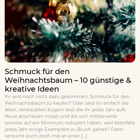
Schmuck für den
Weihnachtsbaum – 10 günstige &
kreative Ideen
Ihr seid noch nicht dazu gekommen, Schmuck für den
Weihnachtsbaum zu kaufen? Oder seid ihr einfach die
alten, verstaubten Kugeln leid, die ihr jedes Jahr aufs
Neue anschauen müsst und die sich mittlerweile
sowieso auf ein Minimum reduziert haben, weil ebenfalls
jedes Jahr einige Exemplare zu Bruch gehen? Dann
versucht euch doch mal an einer […]