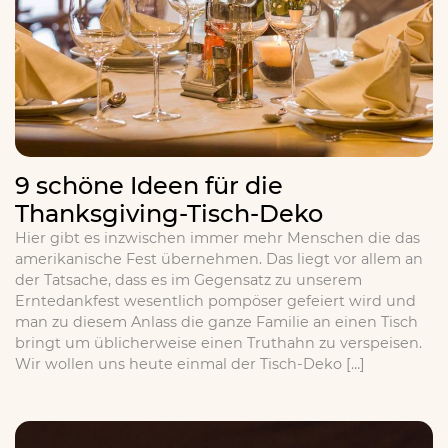
9 schöne Ideen für die
Thanksgiving-Tisch-Deko
Hier gibt es inzwischen immer mehr Menschen die das
amerikanische Fest übernehmen. Das liegt vor allem an
der Tatsache, dass es im Gegensatz zu unserem
Erntedankfest wesentlich pompöser gefeiert wird und
man zu diesem Anlass die ganze Familie an einen Tisch
bringt um üblicherweise einen Truthahn zu verspeisen.
Wir wollen uns heute einmal der Tisch-Deko […]