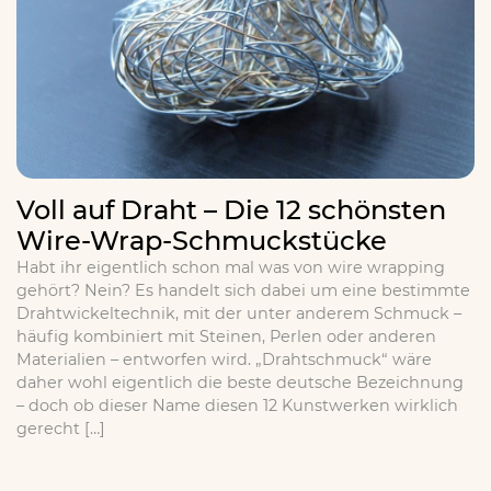
Voll auf Draht – Die 12 schönsten
Wire-Wrap-Schmuckstücke
Habt ihr eigentlich schon mal was von wire wrapping
gehört? Nein? Es handelt sich dabei um eine bestimmte
Drahtwickeltechnik, mit der unter anderem Schmuck –
häufig kombiniert mit Steinen, Perlen oder anderen
Materialien – entworfen wird. „Drahtschmuck“ wäre
daher wohl eigentlich die beste deutsche Bezeichnung
– doch ob dieser Name diesen 12 Kunstwerken wirklich
gerecht […]