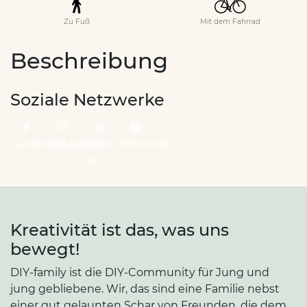
Zu Fuß
Mit dem Fahrrad
Beschreibung
Soziale Netzwerke
Facebook
Instagram
Share
Pinterest
on X
Kreativität ist das, was uns
bewegt!
DIY-family ist die DIY-Community für Jung und
jung gebliebene. Wir, das sind eine Familie nebst
einer gut gelaunten Schar von Freunden, die dem