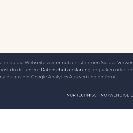
Wenn du die Webseite weiter nutzen, stimmen Sie der Verw
nnst du dir unsere
Datenschutzerklärung
angucken oder uns
irst du aus der Google Analytics Auswertung entfernt.
ät ist das, was uns
NUR TECHNISCH NOTWENDIGE 
e DIY-Community für Jung und jung
as sind eine Familie nebst einer gut
n Freunden, die dem DIY verfallen sind.
NAVIG
n, nähen, stricken und kochen wir zu jeder