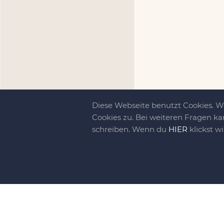
Diese Webseite benutzt Cookies. 
Cookies zu. Bei weiteren Fragen ka
schreiben. Wenn du
HIER
klickst w
Kreativit
bewegt!
DIY-family ist di
gebliebene. Wir, d
gelaunten Schar vo
So basteln, werkel