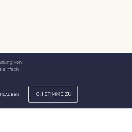
endung von
 einfach
ICH STIMME ZU
ERLAUBEN
ATION
UNTERNEHMEN