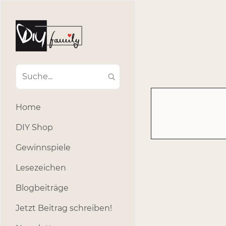
#Ba
#Advent
#Dekoratio
#Einla
#Einhorn
#Geburtstags
#Inklusion
#interna
Home
#k
#Kosmetik
DIY Shop
#Outdoor
#Party
Gewinnspiele
#selber_b
Lesezeichen
#Selbstgemacht
#s
Blogbeiträge
Jetzt Beitrag schreiben!