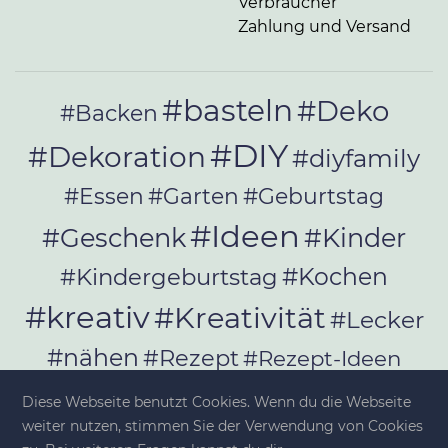
Verbraucher
Zahlung und Versand
#basteln
#Deko
#Backen
#DIY
#Dekoration
#diyfamily
#Essen
#Garten
#Geburtstag
#Ideen
#Geschenk
#Kinder
#Kochen
#Kindergeburtstag
#kreativ
#Kreativität
#Lecker
#nähen
#Rezept
#Rezept-Ideen
#Rezepte
#selber_bauen
Diese Webseite benutzt Cookies. Wenn du die Webseite
#selber_machen
weiter nutzen, stimmen Sie der Verwendung von Cookies