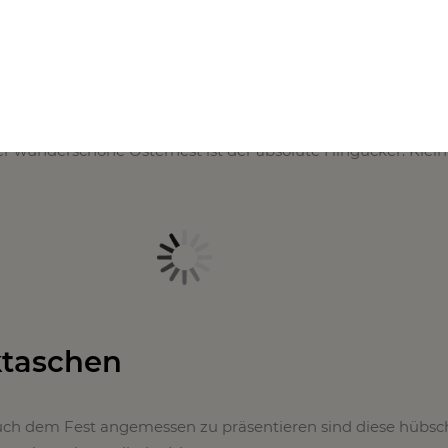
est
ber wunderschöne Osternest ist der absolute Hingucker. Klein
ktaschen
ch dem Fest angemessen zu präsentieren sind diese hübs