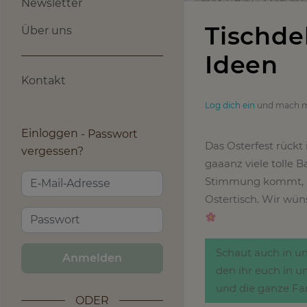
Newsletter
Tischde
Über uns
Ideen
Kontakt
Log dich ein
und mach m
Einloggen
Passwort
Das Osterfest rück
vergessen?
gaaanz viele tolle B
Stimmung kommt, h
Ostertisch. Wir wü
Schaut auch in 
Anmelden
den ihr euch in 
und die ganze Fa
ODER