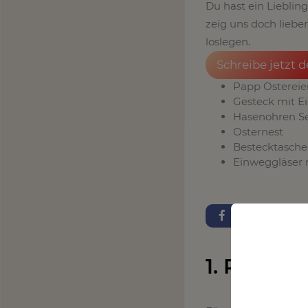
Du hast ein Lieblin
zeig uns doch liebe
loslegen.
Schreibe jetzt 
Papp Ostereie
Gesteck mit E
Hasenohren Se
Osternest
Bestecktasch
Einweggläser 
1. Papp O