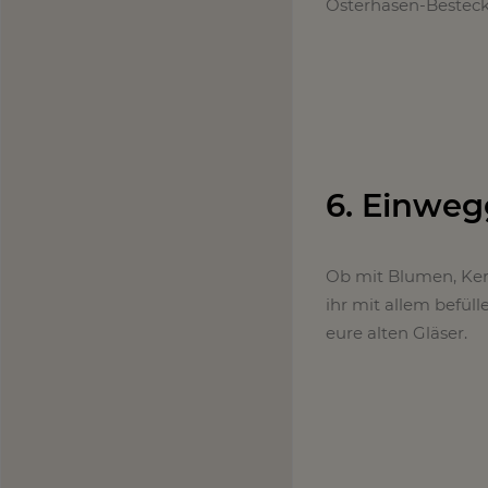
Osterhasen-Besteckt
6. Einweg
Ob mit Blumen, Ker
ihr mit allem befüll
eure alten Gläser.