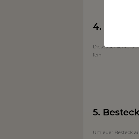
4. Ostern
Dieses schlichte, a
fein.
5. Bestec
Um euer Besteck au