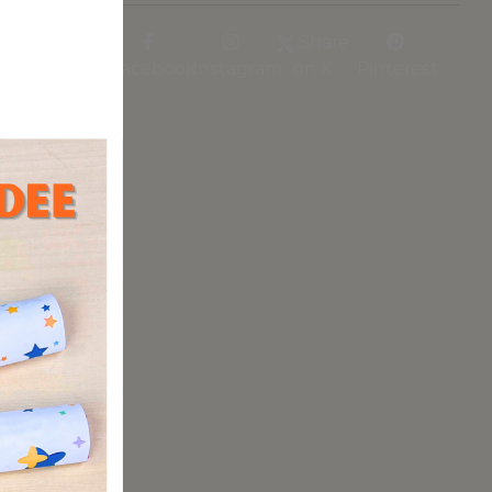
ftballon,
Share
Facebook
Instagram
on X
Pinterest