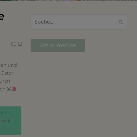
e
50
Artikel melden
ben und
 Oster-
uren
en.
laner
,
druckt