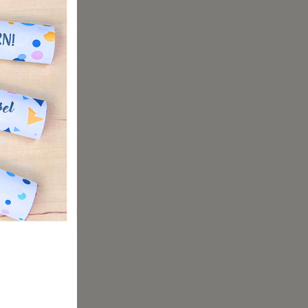
alle
ikale
erwandelt