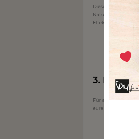
Dieses tolle Gesteck
Naturliebhaber. Die
Effekt.
3. Haseno
Für alle die gewöhn
eure langweiligen S