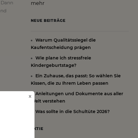
? Dann
mehr
und
NEUE BEITRÄGE
Warum Qualitätssiegel die
Kaufentscheidung prägen
Wie plane ich stressfreie
Kindergeburtstage?
Ein Zuhause, das passt: So wählen Sie
Kissen, die zu Ihrem Leben passen
Anleitungen und Dokumente aus aller
x
Welt verstehen
Was sollte in die Schultüte 2026?
AKTIE