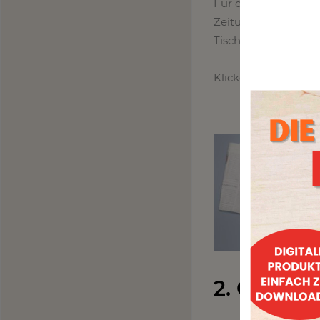
Für dieses wundersc
Zeitungspapier, Klei
Tischdekoration, fü
Klicke einfach auf 
2. Gesteck