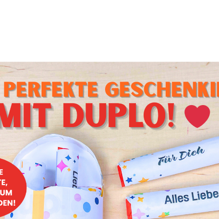
höne Papp-Osterei brauchst du nicht viel. Lediglich einen Lu
ster und Servietten. Eignet sich super für die individuelle
r kleine Naschereien oder als Geschenk-Schalen.
die Fotos, um direkt zur Anleitung zu kommen
.
 mit Eiern