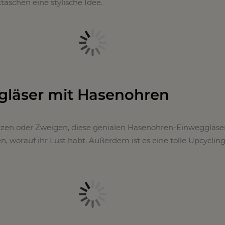
aschen eine stylische Idee.
gläser mit Hasenohren
zen oder Zweigen, diese genialen Hasenohren-Einweggläse
en, worauf ihr Lust habt. Außerdem ist es eine tolle Upcycling