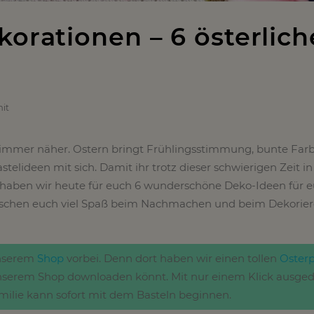
korationen – 6 österlich
it
t immer näher. Ostern bringt Frühlingsstimmung, bunte Far
astelideen mit sich. Damit ihr trotz dieser schwierigen Zeit in
aben wir heute für euch 6 wunderschöne Deko-Ideen für e
nschen euch viel Spaß beim Nachmachen und beim Dekorier
unserem
Shop
vorbei. Denn dort haben wir einen tollen
Osterp
unserem Shop downloaden könnt. Mit nur einem Klick ausge
milie kann sofort mit dem Basteln beginnen.