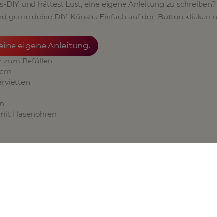
gs-DIY und hättest Lust, eine eigene Anleitung zu schreiben
nd gerne deine DIY-Künste. Einfach auf den Button klicken 
deine eigene Anleitung.
r zum Befüllen
iern
rvietten
en
mit Hasenohren
stereier zum Befüllen