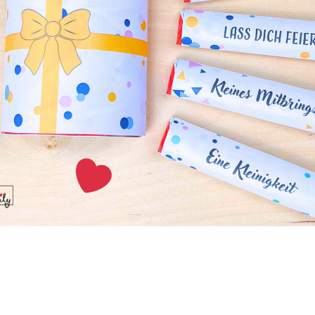
 aus Baumrinde, Moos und Eierschalen ist eine tolle Idee für 
 natürlichen Elemente verleihen eurem Ostertisch einen rust
hren Servietten
liche Servietten zu langweilig finden. Diese süße DIY-Idee v
ervietten in super-niedliche Häschen.