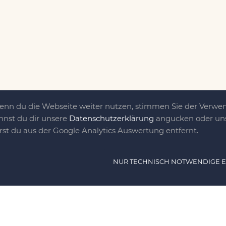
Wenn du die Webseite weiter nutzen, stimmen Sie der Verw
nnst du dir unsere
Datenschutzerklärung
angucken oder uns
irst du aus der Google Analytics Auswertung entfernt.
ät ist das, was uns
NUR TECHNISCH NOTWENDIGE 
e DIY-Community für Jung und jung
as sind eine Familie nebst einer gut
n Freunden, die dem DIY verfallen sind.
NAVIG
n, nähen, stricken und kochen wir zu jeder