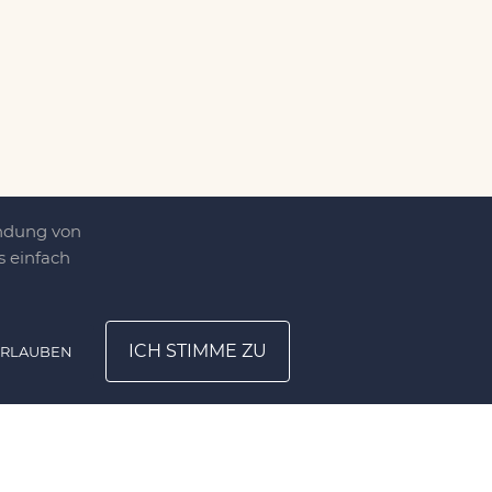
endung von
 einfach
ICH STIMME ZU
ERLAUBEN
ATION
UNTERNEHMEN