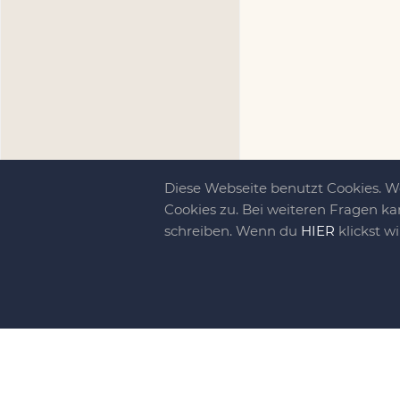
Diese Webseite benutzt Cookies. 
Cookies zu. Bei weiteren Fragen ka
schreiben. Wenn du
HIER
klickst w
Kreativit
bewegt!
DIY-family ist di
gebliebene. Wir, d
gelaunten Schar vo
So basteln, werkel