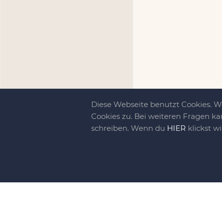
Diese Webseite benutzt Cookies. 
Cookies zu. Bei weiteren Fragen ka
schreiben. Wenn du
HIER
klickst w
Kreativit
bewegt!
DIY-family ist di
gebliebene. Wir, d
gelaunten Schar vo
So basteln, werkel