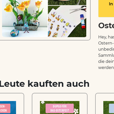
In
Ost
Hey, ha
Ostern-
unbedin
Sammlu
die dei
werden. 
Leute kauften auch