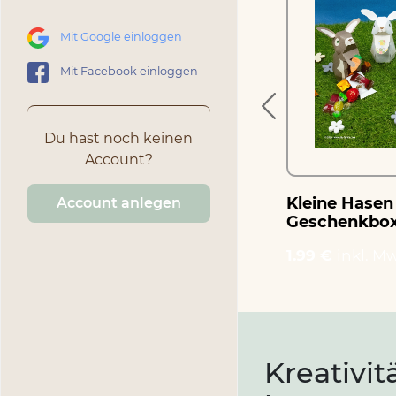
Fädelkarten Ostereier
Mit Google einloggen
1.99 €
inkl. MwSt.
Mit Facebook einloggen
Du hast noch keinen
Account?
Kleine Hasen
Account anlegen
Geschenkbo
1.99 €
inkl. Mw
Kreativit