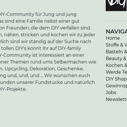
e DIY-Community für Jung und jung
as sind eine Familie nebst einer gut
n Freunden, die dem DIY verfallen sind.
NAVIG
n, nähen, stricken und kochen wir zu jeder
Home
lich sind wir ständig auf der Suche nach
Stoffe & 
tollen DIY's könnt ihr auf DIY-family
Basteln 
-Community ist interessiert an einer
Beauty &
edener Themen rund ums Selbermachen wie
Kochen 
en, Upcycling, Dekoration, Geschenke,
Werde Tei
ung und, und, und ... Wir wünschen euch
DIY Shop
kunden unserer Fundstücke und natürlich
Gewinnsp
IY-Projekte.
Jobs
Newslett