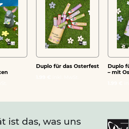
Duplo für das Osterfest
Duplo f
xen
– mit O
1.99 €
inkl. MwSt.
St.
1.99 €
in
ät ist das, was uns