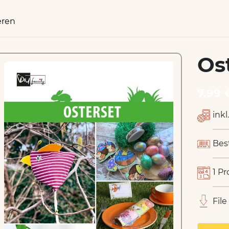
eren
Os
7.99 
inkl
Bes
1 Pr
File