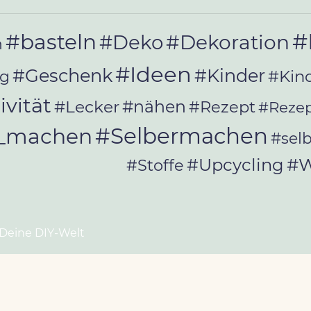
#
#basteln
#Deko
#Dekoration
n
#Ideen
#Geschenk
#Kinder
#Kin
ag
ivität
#Lecker
#nähen
#Rezept
#Rezep
#Selbermachen
r_machen
#sel
#W
#Upcycling
#Stoffe
 Deine DIY-Welt