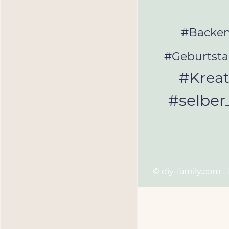
#Backe
#Geburtst
#Kreat
#selbe
© diy-family.com -