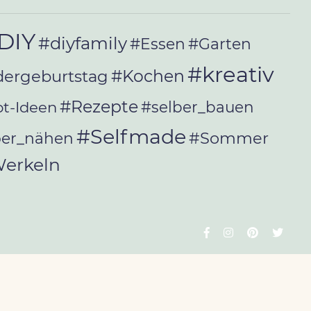
DIY
#diyfamily
#Essen
#Garten
#kreativ
#Kochen
dergeburtstag
#Rezepte
t-Ideen
#selber_bauen
#Selfmade
#Sommer
ber_nähen
erkeln