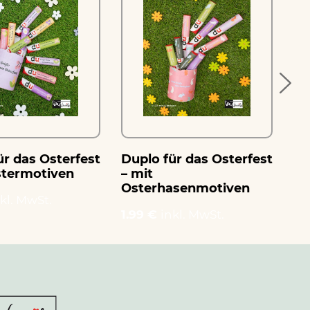
ür das Osterfest
Duplo für das Osterfest
Du
stermotiven
– mit
– 
Osterhasenmotiven
kl. MwSt.
1.
1.99 €
inkl. MwSt.