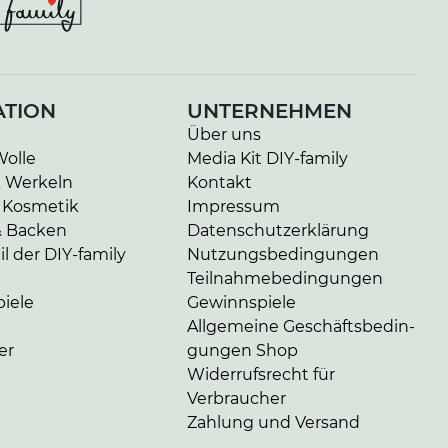
ATION
UNTERNEHMEN
Über uns
Wolle
Media Kit DIY-family
& Werkeln
Kontakt
 Kosmetik
Impressum
& Backen
Da­ten­schutz­er­klä­rung
l der DIY-family
Nut­zungs­be­din­gun­gen
Teil­nah­me­be­din­gun­gen
iele
Gewinnspiele
Allgemeine Ge­schäfts­be­din­
er
gun­gen Shop
Widerrufsrecht für
Verbraucher
Zahlung und Versand