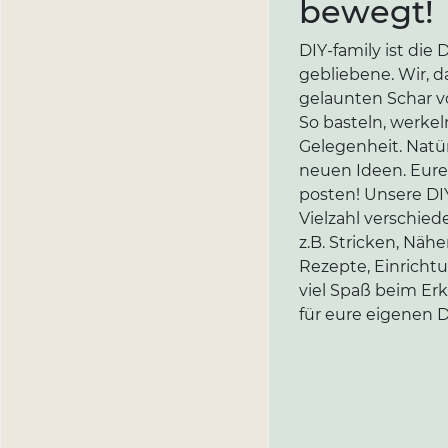
bewegt!
DIY-family ist di
gebliebene. Wir, d
gelaunten Schar vo
So basteln, werkel
Gelegenheit. Natür
neuen Ideen. Eure 
posten! Unsere DIY
Vielzahl verschi
z.B. Stricken, Näh
Rezepte, Einricht
viel Spaß beim Er
für eure eigenen D