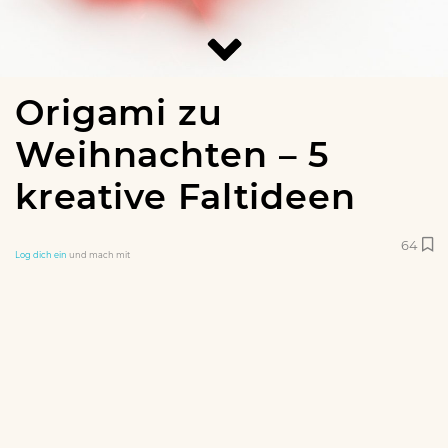
Origami zu
Weihnachten – 5
kreative Faltideen
64
Log dich ein
und mach mit