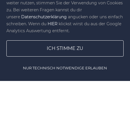
weiter nutzen, stimmen Sie der Verwendung von Cookies
zu. Bei weiteren Fragen kannst du dir
Duplo für Valentinstag mit
unsere
Datenschutzerklärung
angucken oder uns einfach
Herz-Motiven
schreiben. Wenn du
HIER
klickst wirst du aus der Google
Analytics Auswertung entfernt.
1.99 €
inkl. MwSt.
ICH STIMME ZU
Produkt anzeigen
NUR TECHNISCH NOTWENDIGE ERLAUBEN
Home
Gewinnspiele
Lesezeichen
DIY Shop