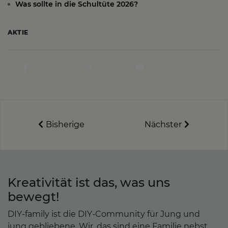
Was sollte in die Schultüte 2026?
AKTIE
Share
Facebook
Instagram
on X
Pinterest
Bisherige
Nächster
Kreativität ist das, was uns
bewegt!
DIY-family ist die DIY-Community für Jung und
jung gebliebene. Wir, das sind eine Familie nebst