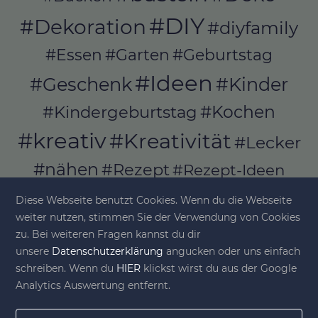
#DIY
#Dekoration
#diyfamily
#Essen
#Garten
#Geburtstag
#Ideen
#Geschenk
#Kinder
#Kochen
#Kindergeburtstag
#kreativ
#Kreativität
#Lecker
#nähen
#Rezept
#Rezept-Ideen
#Rezepte
#selber_bauen
Diese Webseite benutzt Cookies. Wenn du die Webseite
#selber_machen
weiter nutzen, stimmen Sie der Verwendung von Cookies
zu. Bei weiteren Fragen kannst du dir
#Selbermachen
unsere
Datenschutzerklärung
angucken oder uns einfach
#selber_nähen
schreiben. Wenn du
HIER
klickst wirst du aus der Google
#Selfmade
#Sommer
#Stoffe
Analytics Auswertung entfernt.
#Werkeln
#Upcycling