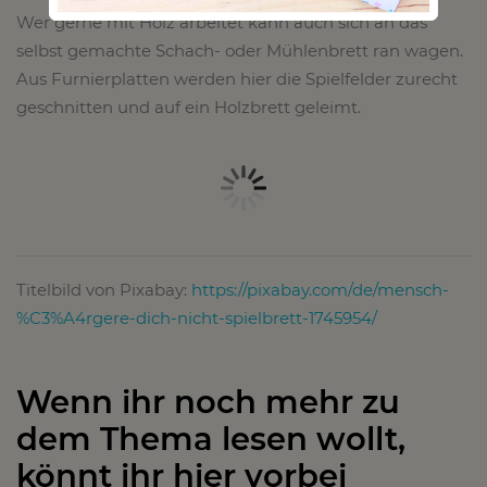
Wer gerne mit Holz arbeitet kann auch sich an das
selbst gemachte Schach- oder Mühlenbrett ran wagen.
Aus Furnierplatten werden hier die Spielfelder zurecht
geschnitten und auf ein Holzbrett geleimt.
Titelbild von Pixabay:
https://pixabay.com/de/mensch-
%C3%A4rgere-dich-nicht-spielbrett-1745954/
Wenn ihr noch mehr zu
dem Thema lesen wollt,
könnt ihr hier vorbei