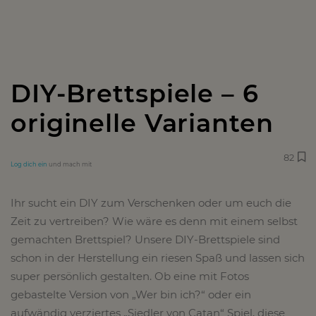
DIY-Brettspiele – 6
originelle Varianten
82
Log dich ein
und mach mit
Ihr sucht ein DIY zum Verschenken oder um euch die
Zeit zu vertreiben? Wie wäre es denn mit einem selbst
gemachten Brettspiel? Unsere DIY-Brettspiele sind
schon in der Herstellung ein riesen Spaß und lassen sich
super persönlich gestalten. Ob eine mit Fotos
gebastelte Version von „Wer bin ich?“ oder ein
aufwändig verziertes „Siedler von Catan“ Spiel, diese