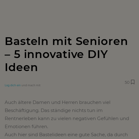
Basteln mit Senioren
– 5 innovative DIY
Ideen
50
Log dich ein
und mach mit
Auch ältere Damen und Herren brauchen viel
Beschäftigung. Das ständige nichts tun im
Rentnerleben kann zu vielen negativen Gefühlen und
Emotionen führen.
Auch hier sind Bastelideen eine gute Sache, da durch