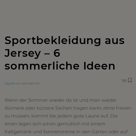
Sportbekleidung aus
Jersey – 6
sommerliche Ideen
98
Log dich ein
und mach mit
Wenn der Sommer wieder da ist und man wieder
dünnere oder kürzere Sachen tragen kann, ohne frieren
zu müssen, kommt bei jedem gute Laune auf. Die
einen legen sich schön gemütlich mit einem
Kaltgetränk und Sonnencreme in den Garten oder auf