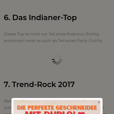
6. Das Indianer-Top
Dieses Top ist nicht nur Teil eines Kostüms. Richtig
kombiniert wirkt es auch als Teil eures Party-Outfits.
7. Trend-Rock 2017
Abschließend haben wir noch eine Ideensammlung
x
zum Trend-Rock 2017. Schaut, wie ihr diesen optimal