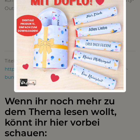
kombinieren könnt, besonders auch fürs nächste Party-
Outfit.
Titelbild von pixabay.com:
https://pixabay.com/de/luftschlangen-karneval-party-
bunt-2080466/
Wenn ihr noch mehr zu
dem Thema lesen wollt,
könnt ihr hier vorbei
schauen: