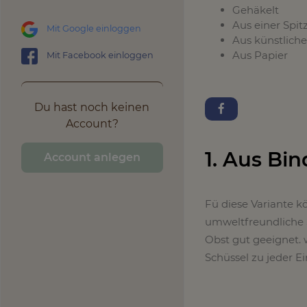
Gehäkelt
Aus einer Spi
Mit Google einloggen
Aus künstliche
Aus Papier
Mit Facebook einloggen
Du hast noch keinen
Account?
1. Aus Bi
Account anlegen
Fü diese Variante k
umweltfreundliche S
Obst gut geeignet. 
Schüssel zu jeder E