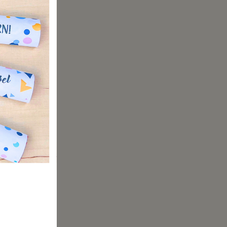
 könnt
chtige
e
lichen
t!