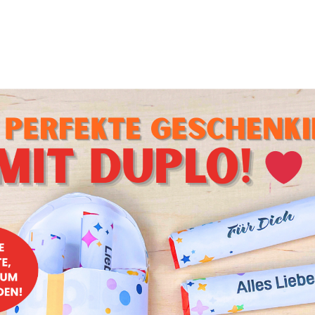
fetti
ngt eine Schüssel aus Konfetti eher instabil und zu verrückt
len, dass sie sehr unnachgiebig sein wird und ihr das Konfett
s es nicht zu bunt ist. Wenn es euch trotzdem zu alternativ 
sel im Anschluss bemalen!
lt
gerne Häkelt, wird diese Schüssel lieben! Sie ist nicht beson
ch die Wahl der Wolle entweder schlicht, oder etwas bunte