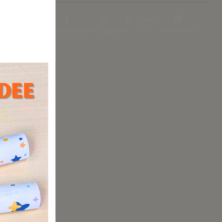
Share
Facebook
Instagram
on X
Pinterest
. Ihr
i so
ist,
ders
r