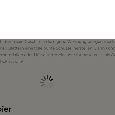
stlichen Blättern
h durch sein Geschirr in die eigene Wohnung bringen möch
hen Blättern eine tolle bunte Schüssel herstellen. Darin könn
rmaterialien oder Nüsse sammeln, oder ihr benutzt sie als 
 Dekoschale!
pier