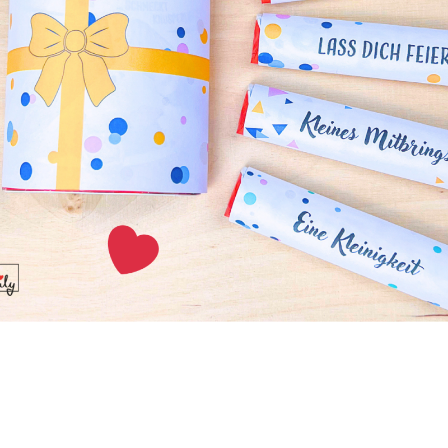
hr könnt sie also an eure restliche Einrichtung anpassen und
einem Knäuel nähen!
ner Spitzendecke
 ausgefalleneren Schüsseln sucht, könnte dieses DIY das Ri
önnt die Spitzendecke selber häkeln oder im Handel kaufen, j
sser gefällt. Auch hier sind euch keine Grenzen in der farb
 sodass ihr eure eigene individuelle Schüssel entwerfen könn