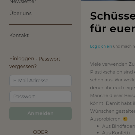
Newsletter
Schüsse
Über uns
für eue
Kontakt
Log dich ein
und mach m
Einloggen
Passwort
Viele verwenden Zuh
vergessen?
Plastikschalen sind
schön aus. Wir woll
denen ihr euch eigen
Manche dieser Beisp
könnt! Damit habt i
Wünschen gestalten 
Anmelden
Ausprobieren.
Aus Bindfade
ODER
Aus Konfetti