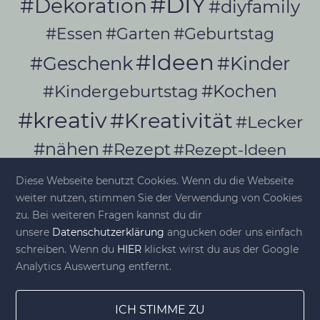
#DIY
#Dekoration
#diyfamily
#Essen
#Garten
#Geburtstag
#Ideen
#Geschenk
#Kinder
#Kochen
#Kindergeburtstag
#kreativ
#Kreativität
#Lecker
#nähen
#Rezept
#Rezept-Ideen
#Rezepte
#selber_bauen
Diese Webseite benutzt Cookies. Wenn du die Webseite
#selber_machen
weiter nutzen, stimmen Sie der Verwendung von Cookies
zu. Bei weiteren Fragen kannst du dir
#Selbermachen
unsere
Datenschutzerklärung
angucken oder uns einfach
#selber_nähen
schreiben. Wenn du
HIER
klickst wirst du aus der Google
#Selfmade
#Sommer
#Stoffe
Analytics Auswertung entfernt.
#Werkeln
#Upcycling
ICH STIMME ZU