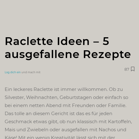
Raclette Ideen – 5
ausgefallene Rezepte
87
Log dich ein
und mach mit
Ein leckeres Raclette ist immer willkommen. Ob zu
Silvester, Weihnachten, Geburtstagen oder einfach so
bei einem netten Abend mit Freunden oder Familie.
Das tolle an diesem Gericht ist das es für jeden
Geschmack etwas gibt, ob nun klassisch mit Kartoffeln,
Mais und Zwiebeln oder ausgefallen mit Nachos und
Käse! Mit ein wenig Kreativität lässt sich mit der