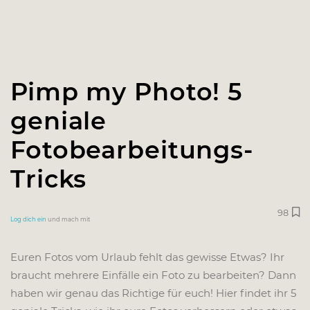
Pimp my Photo! 5
geniale
Fotobearbeitungs-
Tricks
98
Log dich ein
und mach mit
Euren Fotos vom Urlaub fehlt das gewisse Etwas? Ihr
braucht mehrere Einfälle ein Foto zu bearbeiten? Dann
haben wir genau das Richtige für euch! Hier findet ihr 5