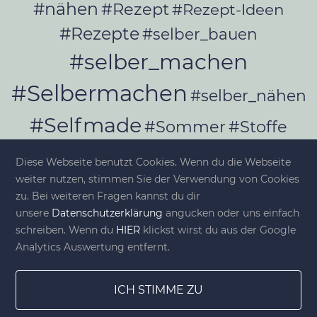
#nähen
#Rezept
#Rezept-Ideen
#Rezepte
#selber_bauen
#selber_machen
#Selbermachen
#selber_nähen
#Selfmade
#Sommer
#Stoffe
#Werkeln
#Upcycling
Diese Webseite benutzt Cookies. Wenn du die Webseite
weiter nutzen, stimmen Sie der Verwendung von Cookies
zu. Bei weiteren Fragen kannst du dir
unsere
Datenschutzerklärung
angucken oder uns einfach
© diy-family.com - Deine DIY-Welt
schreiben. Wenn du
HIER
klickst wirst du aus der Google
Analytics Auswertung entfernt.
ICH STIMME ZU