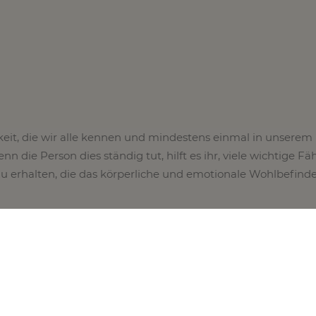
gkeit, die wir alle kennen und mindestens einmal in unserem
 die Person dies ständig tut, hilft es ihr, viele wichtige Fä
u erhalten, die das körperliche und emotionale Wohlbefind
st nicht nur gesund für den Geist, sondern auch eine tolle
ktische Art und Weise in die künstlerische Tätigkeit einzust
u entwickeln. Sieh dir einige Tipps an, die bei der Einführun
he Weise helfen.
tsbereich in Ordnung