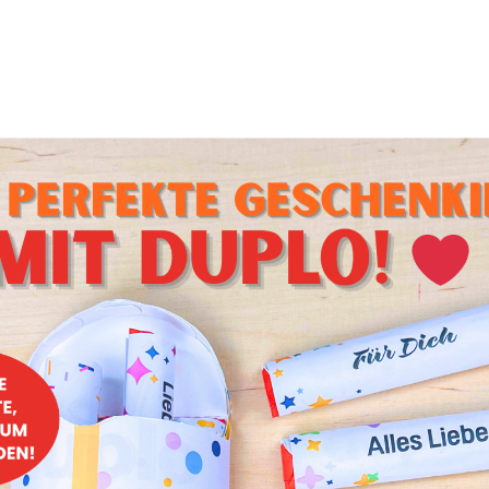
 chaotisch sein und Spaß machen, und es ist gut, sich ab u
en, denn es ist auch ziemlich erholsam. Aber ein Chaos, bevo
en habt, kann dich und deinen Partner sehr schnell ermü
 zum Malen planst, stelle sicher, dass du den Ort, an dem d
en willst, aufräumst. Es wird empfohlen, den Boden und di
e mit einer alten Zeitung abzudecken, damit die Farbsprit
 Möbel oder den Raum machen.
 essenziell
 malst, benötigst du eine feste Oberfläche, denn die Gefah
ird, ist unglaublich hoch. Außerdem kannst du dich bei eine
ie Zahlen konzentrieren und es gehen dir nicht die Linien u
inen Rahmen mit deinem Leinwandset. So kannst du deine L
du mit dem Malen beginnst. Wenn du deine Leinwand gerade
er auf dein Abenteuer konzentrieren.