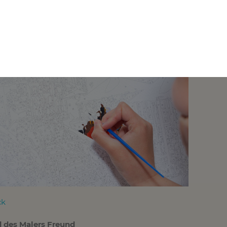
eilige Zahl ausgewählt hast, deckst du sie mit einem Marker
ls dir der Marker ausgeht, kannst du die Markierungen auch m
n, aber die Farbe könnte verlaufen. Es ist also besser, vorh
versorgen. Wenn du einen weißen Marker verwendest, sieht 
t du es selbst gemalt. Perfekt für ein persönliches Geschenk.
ck
d des Malers Freund