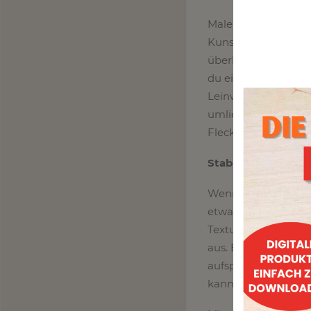
Malen kann ziemlich
Kunst zu beschäftig
überhaupt angefang
du eine Verabredung
Leinwand aufbewahr
umliegenden Bereich
Flecken auf deine
Stabiles Canvas ist
Wenn du nach Zahlen
etwas verschüttet w
Textur besser auf d
aus. Besorge dir e
aufspannen, bevor 
kannst du dich bess