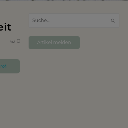
eit
62
Artikel melden
rofil