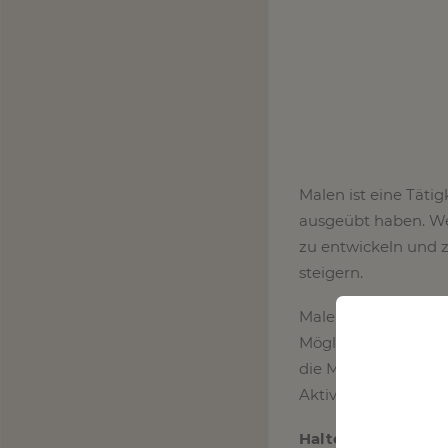
Malen ist eine Täti
ausgeübt haben. Wenn
zu entwickeln und z
steigern.
Malen nach Zahlen i
Möglichkeit, auf pra
die Malfähigkeiten z
Aktivität auf einfac
Halte deinen Arbei