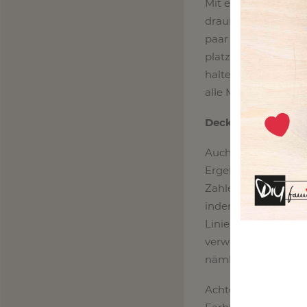
Mit einer Schaumsto
draußen ein Pickni
paar Lieder hörst? 
platzieren, wie es d
halten. Das ist notw
alle Markierungen 
Deck die Zahlen ab
Auch wenn du ein w
Ergebnis oft nicht a
Zahlen noch durch 
indem du einen weiße
Linien auf der Leinw
verwendest, bevor
nämlich nicht mehr 
Achte darauf, dass 