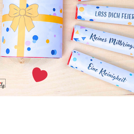
ffplatte kannst du an jedem beliebigen Ort malen. Willst d
ck machen oder vielleicht in deinem Zimmer malen, währen
Mit einer Schaumstoffplatte kannst du deine Leinwand übera
ir gefällt. Allerdings hilft ein Rahmen dabei, die Leinwand sta
endig, denn du kannst dir keine Linien auf deinem Blatt leist
dazwischen beeinträchtigen würden.
underschönes Stück mit perfekten Farben bemalt hast, ist 
ls persönliches Geschenk geeignet. Das liegt meistens daran,
die Farbe zu sehen sind. Das kannst du im Handumdrehen 
n Filzstift verwendest. Ein weißer Filzstift deckt die Zahle
and vollständig ab, aber achte darauf, dass du den weißen Fi
 du mit dem
Malen
der Zahlen beginnst. Du kannst den Mark
auf das fertige Ergebnis oder die nasse Farbe auftragen.
du die Farbe und den Farbton mit Bedacht wählst. Sobald d