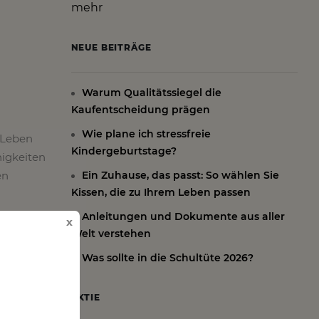
mehr
NEUE BEITRÄGE
Warum Qualitätssiegel die
Kaufentscheidung prägen
Wie plane ich stressfreie
 Leben
Kindergeburtstage?
higkeiten
en
Ein Zuhause, das passt: So wählen Sie
Kissen, die zu Ihrem Leben passen
Anleitungen und Dokumente aus aller
x
Welt verstehen
eigen und
Was sollte in die Schultüte 2026?
g der
AKTIE