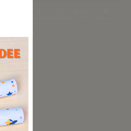
nd zu mit
Share
r ihr
Facebook
Instagram
on X
Pinterest
den. Wenn
u die
e
zer keine
r, dass
r feinen
nd Zahlen
einwand
 hältst,