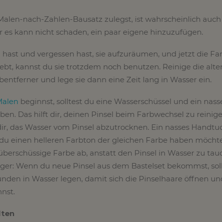
alen-nach-Zahlen-Bausatz zulegst, ist wahrscheinlich auch
er es kann nicht schaden, ein paar eigene hinzuzufügen.
 hast und vergessen hast, sie aufzuräumen, und jetzt die Fa
ebt, kannst du sie trotzdem noch benutzen. Reinige die alte
bentferner und lege sie dann eine Zeit lang in Wasser ein.
Malen
beginnst, solltest du eine Wasserschüssel und ein nass
ben. Das hilft dir, deinen Pinsel beim Farbwechsel zu reinig
dir, das Wasser vom Pinsel abzutrocknen. Ein nasses Handt
 du einen helleren Farbton der gleichen Farbe haben möchte
überschüssige Farbe ab, anstatt den Pinsel in Wasser zu tau
nger: Wenn du neue Pinsel aus dem Bastelset bekommst, soll
tunden in Wasser legen, damit sich die Pinselhaare öffnen u
nst.
lten