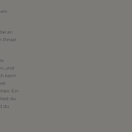
 ein
rbe an
n Pinsel
es
en, und
uch kann
st:
chen. Ein
test du
nd du