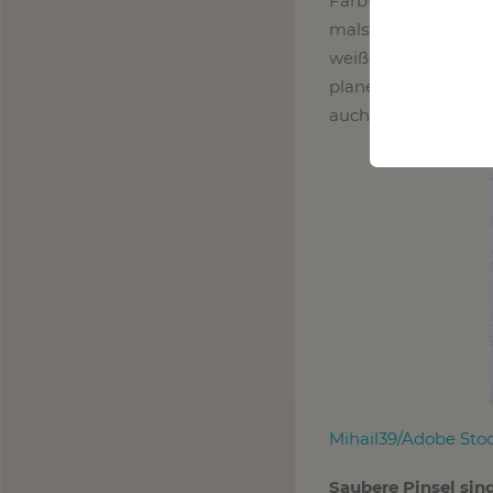
Farbton für die jew
malst die Zahl. Fal
weißer Farbe abdecke
planen und sich zu 
auch aus, als hättes
Mihail39/Adobe Sto
Saubere Pinsel sin