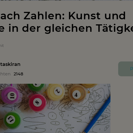
ach Zahlen: Kunst und
e in der gleichen Tätigk
it
taskiran
P
chten
2148