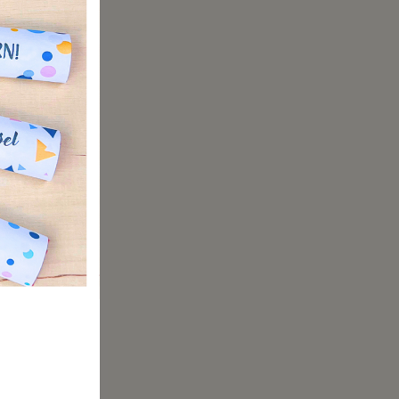
u
d du ein
ll so
bil zu
en, da sie
das
 dass die
beheben,
n oder
lzstift
er
u den