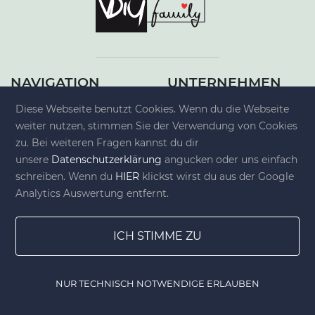
NAVIGATION
UNTERNEHMEN
Home
Über uns
Diese Webseite benutzt Cookies. Wenn du die Webseite
Stoffe & Wolle
Media Kit DIY-family
weiter nutzen, stimmen Sie der Verwendung von Cookies
Basteln & Werkeln
Kontakt
zu. Bei weiteren Fragen kannst du dir
Beauty & Kosmetik
Impressum
unsere
Datenschutzerklärung
angucken oder uns einfach
Kochen & Backen
Datenschutzerklärung
schreiben. Wenn du
HIER
klickst wirst du aus der Google
Werde Teil der DIY-
Nutzungsbedingungen
Analytics Auswertung entfernt.
family
Teilnahmebedingungen
DIY Shop
Gewinnspiele
Gewinnspiele
Allgemeine
ICH STIMME ZU
Jobs
Geschäftsbedingungen
Newsletter
Shop
NUR TECHNISCH NOTWENDIGE ERLAUBEN
Widerrufsrecht für
Home
Gewinnspiele
Lesezeichen
DIY Shop
Verbraucher