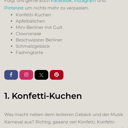
Folgt uns gerne auch
Facebook
,
Instagram
und
Pinterest
um nichts mehr zu verpassen.
Konfetti-Kuchen
Apfelbällchen
Mini-Berliner mit Guß
Clownsnase
Beschwipster Berliner
Schmalzgebäck
Fashingtorte
1. Konfetti-Kuchen
Was macht neben dem leckeren Gebäck und der Musik
Karneval aus? Richtig, gaaanz viel Konfetti. Konfetti-