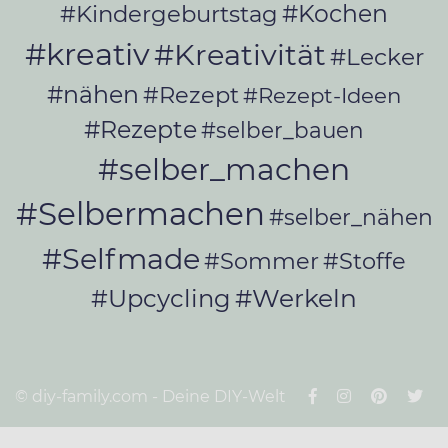
#Kochen
#Kindergeburtstag
#kreativ
#Kreativität
#Lecker
#nähen
#Rezept
#Rezept-Ideen
#Rezepte
#selber_bauen
#selber_machen
#Selbermachen
#selber_nähen
#Selfmade
#Sommer
#Stoffe
#Werkeln
#Upcycling
© diy-family.com - Deine DIY-Welt