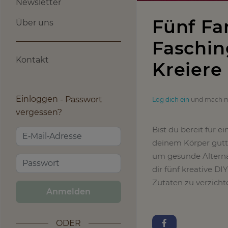
Newsletter
Fünf Fa
Über uns
Faschin
Kontakt
Kreiere
Einloggen
Passwort
Log dich ein
und mach m
vergessen?
Bist du bereit für e
deinem Körper guttu
um gesunde Alternat
dir fünf kreative DI
Zutaten zu verzicht
Anmelden
ODER