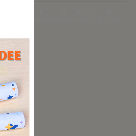
aus, wie
Share
Facebook
Instagram
on X
Pinterest
 Tisch
unstwerk