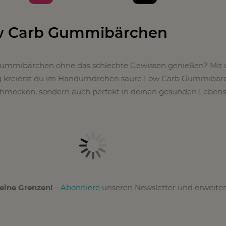
w Carb Gummibärchen
ummibärchen ohne das schlechte Gewissen genießen? Mit 
g kreierst du im Handumdrehen saure Low Carb Gummibärc
schmecken, sondern auch perfekt in deinen gesunden Lebenss
keine Grenzen!
–
Abonniere
unseren Newsletter und erweite