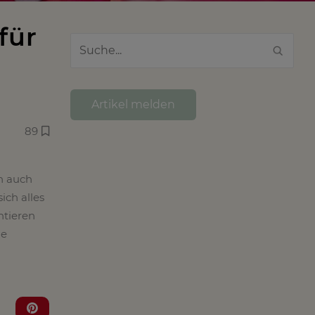
für
Artikel melden
89
rn auch
ich alles
ntieren
de