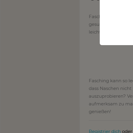
Fasching ohne Berlin
gesunden Version. Wi
leichteren, aber ge
Fasching kann so le
dass Naschen nicht
auszuprobieren? Ver
aufmerksam zu mach
genießen!
Registrier dich
ode