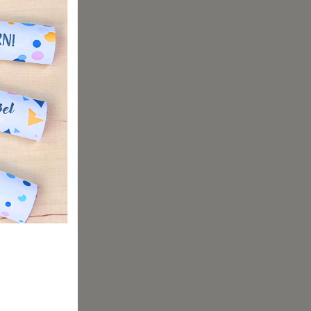
e
ucker
leicht