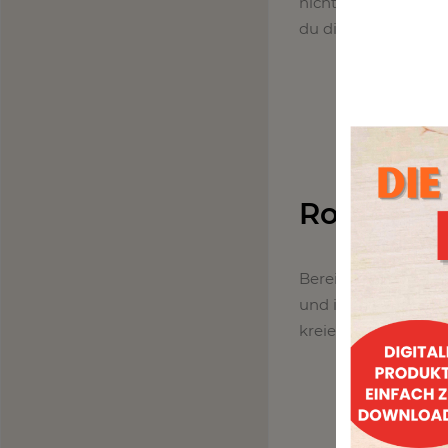
nicht nur ein optis
du diese edlen Lec
Rohkost C
Bereit für eine Ext
und ist dabei gesu
kreierst, das bei Gr