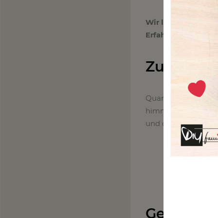
Wir laden dich herz
Erfahrungen
, präse
Zuckerfre
Quarkbällchen – ein
himmlisch schmecken
und die perfekte Alt
Gesunde B