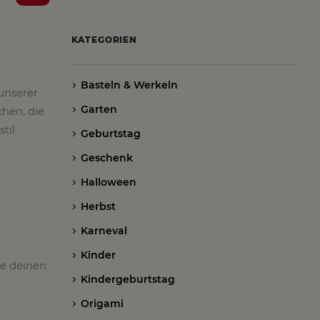
KATEGORIEN
Basteln & Werkeln
unserer
Garten
hen, die
til
Geburtstag
Geschenk
Halloween
Herbst
Karneval
Kinder
re deinen
Kindergeburtstag
Origami