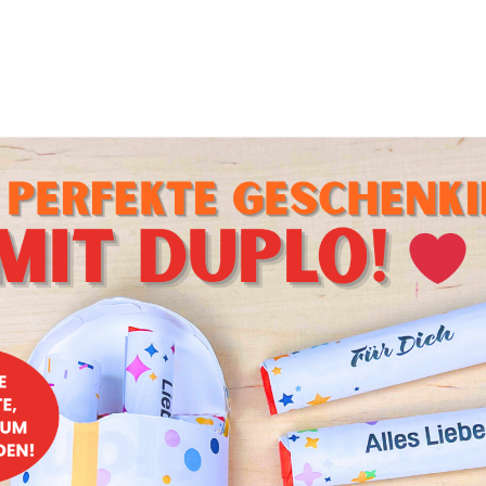
ches Highlight, sondern auch ein Gaumenschmaus. Finde her
kerbissen mit wenigen Zutaten zu Hause zaubern kannst.
lown als Fingerfood
raportion Spaß? Unser Rohkost Clown bringt Farbe auf deinen
nd und lecker. Entdecke, wie du mit frischem Gemüse ein K
oß und Klein für Begeisterung sorgt.