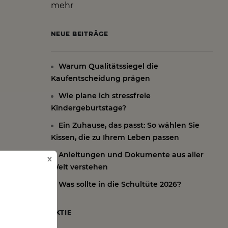
mehr
NEUE BEITRÄGE
Warum Qualitätssiegel die
Kaufentscheidung prägen
Wie plane ich stressfreie
Kindergeburtstage?
Ein Zuhause, das passt: So wählen Sie
Kissen, die zu Ihrem Leben passen
Anleitungen und Dokumente aus aller
x
Welt verstehen
Was sollte in die Schultüte 2026?
AKTIE
e sind