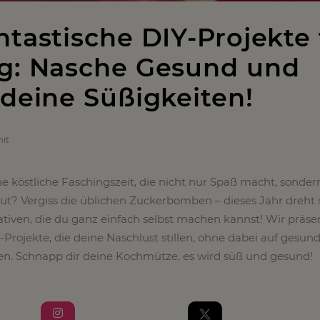
ntastische DIY-Projekte 
g: Nasche Gesund und
 deine Süßigkeiten!
it
ine köstliche Faschingszeit, die nicht nur Spaß macht, sonde
t? Vergiss die üblichen Zuckerbomben – dieses Jahr dreht s
iven, die du ganz einfach selbst machen kannst! Wir präse
Y-Projekte, die deine Naschlust stillen, ohne dabei auf gesun
en. Schnapp dir deine Kochmütze, es wird süß und gesund!