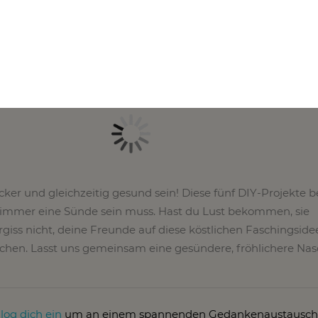
er? Unvorstellbar! Aber dieses Jahr probierst du sie in einer
r zeigen dir, wie du diese traditionellen Leckereien in einer
nauso köstlichen Form zubereitest.
cker und gleichzeitig gesund sein! Diese fünf DIY-Projekte 
 immer eine Sünde sein muss. Hast du Lust bekommen, sie
giss nicht, deine Freunde auf diese köstlichen Faschingside
en. Lasst uns gemeinsam eine gesündere, fröhlichere Nas
r
log dich ein
um an einem spannenden Gedankenaustausch