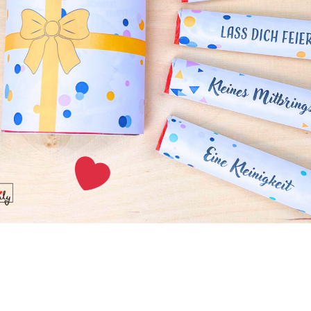
lich ein
, dich auf unserer
Plattform
anzumelden
. Teile
dein
ntiere
deine eigenen Rezepte
und
inspiriere andere
!
ie Quarkbällchen
 klassischer Genuss! Aber wusstest du, dass sie auch ohne Z
 können? Unsere zuckerfreien Quarkbällchen sind fluffig, 
ernative für alle, die auf Zucker verzichten möchten.
erliner