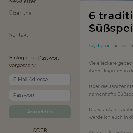
Newsletter
6 tradi
Über uns
Süßspei
Kontakt
Log dich ein
und mach m
Einloggen
Passwort
Viele leckere geba
vergessen?
ihren Ursprung in 
Über die Jahrzehnte
namenhafte Süßspei
Die 6 besten tradi
Anmelden
werde ich euch in d
ODER
Also, viel Spaß bei