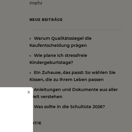
mehr
NEUE BEITRÄGE
Warum Qualitätssiegel die
Kaufentscheidung prägen
Wie plane ich stressfreie
Kindergeburtstage?
Ein Zuhause, das passt: So wählen Sie
Kissen, die zu Ihrem Leben passen
Anleitungen und Dokumente aus aller
x
Welt verstehen
Was sollte in die Schultüte 2026?
AKTIE