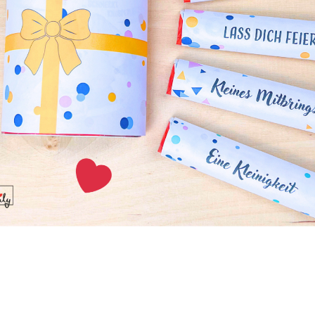
ack! Probiert es selbst!
erikaner
e sogar ich schon als kleiner Junge beim Bäcker um die Ec
geliebt!