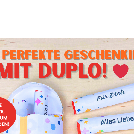
 Dough
steigsorten, die sich sogar roh genießen lässt. Der Teig lässt
Sachen verwenden. Man kann aus im eine leckere Pralinenfü
in super erfrischendes Eis machen.
ate Cupcakes
akegeschmackssorte ist doch einfach die Beste! Was diese 
nd die unschlagbare Cremigkeit des Toppings und der vollm