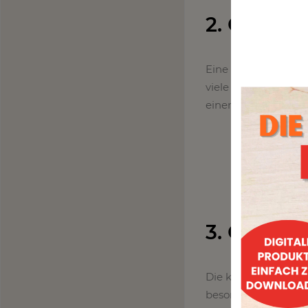
2. Cookie
Eine der wenigen Kek
viele verschiedene 
einen Kuchen oder e
3. Chocol
Die klassische Cupc
besonders macht si