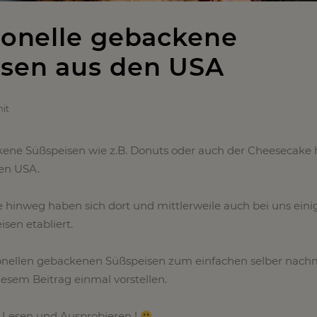
tionelle gebackene
sen aus den USA
it
ckene Süßspeisen wie z.B. Donuts oder auch der Cheesecake
den USA.
 hinweg haben sich dort und mittlerweile auch bei uns eini
sen etabliert.
tionellen gebackenen Süßspeisen zum einfachen selber nac
iesem Beitrag einmal vorstellen.
m Lesen und Ausprobieren !