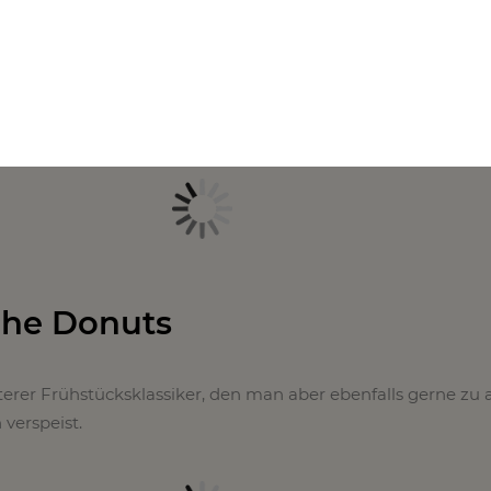
laden Muffins
okoladenmuffin bringt nicht nur Kinderaugen zum Strahlen 
 zum Frühstück, als Nachtisch, in der Schule oder im Kinderg
sche Donuts
terer Frühstücksklassiker, den man aber ebenfalls gerne zu a
verspeist.