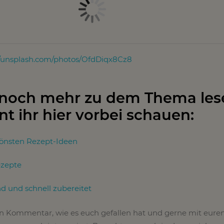
//unsplash.com/photos/OfdDiqx8Cz8
 noch mehr zu dem Thema les
nt ihr hier vorbei schauen:
hönsten Rezept-Ideen
ezepte
 und schnell zubereitet
en Kommentar, wie es euch gefallen hat und gerne mit eure