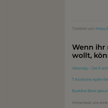
Titelbild von:
https:
Wenn ihr
wollt, kön
Vatertag – Die 6 sc
7 Köstliche Apfel-R
Buddha Bowl gesund
Hinterlasst uns ein