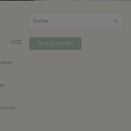
55
Artikel melden
 haben
ge
hmachen