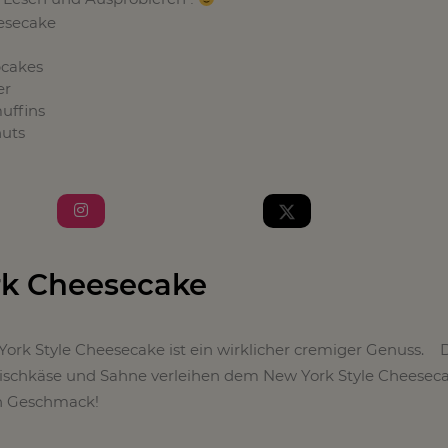
esecake
pcakes
er
uffins
nuts
rk Cheesecake
York Style Cheesecake ist ein wirklicher cremiger Genuss. 
ischkäse und Sahne verleihen dem New York Style Cheesec
en Geschmack!