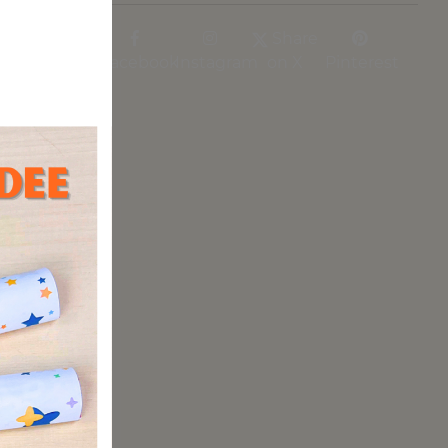
Share
Facebook
Instagram
on X
Pinterest
 sich für
llung,
Cupcakes
undige,