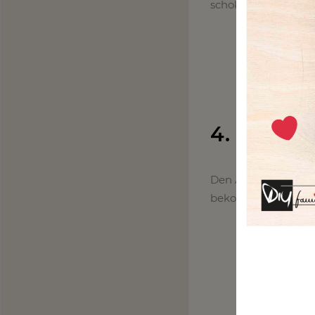
schokoladige Geschm
4. Der Am
Den Amerikaner hab
bekommen und ihn 