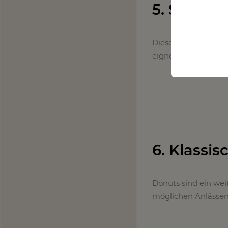
5. Schoko
Dieser leckere Sch
eignet sich perfekt
6. Klassi
Donuts sind ein wei
möglichen Anlässen 