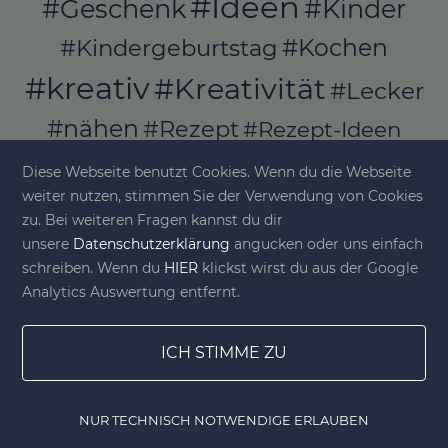
#Ideen
#Geschenk
#Kinder
#Kochen
#Kindergeburtstag
#kreativ
#Kreativität
#Lecker
#nähen
#Rezept
#Rezept-Ideen
#Rezepte
#selber_bauen
Diese Webseite benutzt Cookies. Wenn du die Webseite
#selber_machen
weiter nutzen, stimmen Sie der Verwendung von Cookies
zu. Bei weiteren Fragen kannst du dir
#Selbermachen
unsere
Datenschutzerklärung
angucken oder uns einfach
#selber_nähen
schreiben. Wenn du
HIER
klickst wirst du aus der Google
#Selfmade
#Sommer
#Stoffe
Analytics Auswertung entfernt.
#Werkeln
#Upcycling
ICH STIMME ZU
NUR TECHNISCH NOTWENDIGE ERLAUBEN
© diy-family.com - Deine DIY-Welt
Home
Gewinnspiele
Lesezeichen
DIY Shop