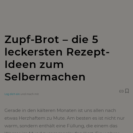
Zupf-Brot – die 5
leckersten Rezept-
Ideen zum
Selbermachen
69
Log dich ein
und mach mit
Gerade in den kälteren Monaten ist uns allen nach
etwas Herzhaftem zu Mute. Am besten es ist nicht nur
warm, sondern enthält eine Füllung, die einem das