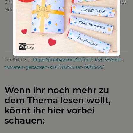
Ein wahrer Hochgenuss der wohl auch jeden Zupf-Brot-
Neuling in einen absoluten Fan verwandeln könnte.
Titelbild von
https://pixabay.com/de/brot-k%C3%A4se-
tomaten-gebacken-kr%C3%A4uter-1905444/
Wenn ihr noch mehr zu
dem Thema lesen wollt,
könnt ihr hier vorbei
schauen: