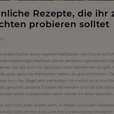
nliche Rezepte, die ihr 
hten probieren solltet
it
und das Kochen eurer eigenen Mahlzeiten von Grund auf s
jede vorgefertigte Mahlzeit, die ihr jemals in irgendeinem G
denke, das gilt auch für das Essen zum Mitnehmen. Es gibt, n
 die gute, gesunde Mahlzeiten haben, die gut schmecken. D
ass sie in der Regel sehr viel kosten. Ich meine, es ist durcha
gute, gesunde, saubere Zutaten verwenden und viel Zeit dami
lzeiten selbst zuzubereiten, dann werdet ihr dafür bezahlen.
es sich nicht jeder leisten kann, in diesen luxuriösen Restaur
shalb habe ich hier eine Liste mit 5 erstaunlichen Rezepten