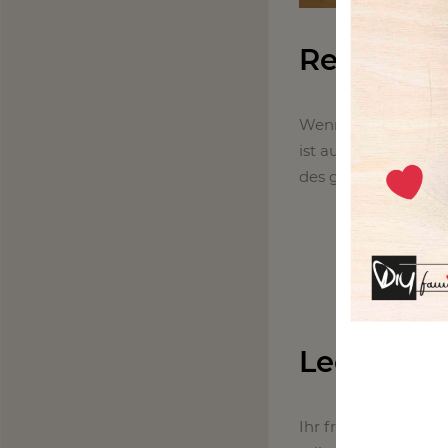
Rentier-P
Wenn Rudolph zur 
ist auf dem Weg! Be
des großen Tages b
Leckerer 
Ihr fragt euch, was