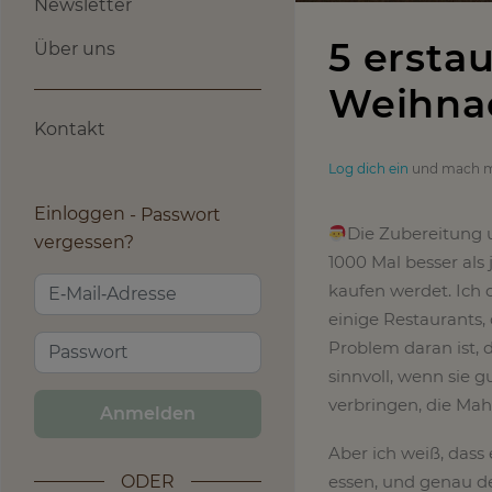
Newsletter
5 erstau
Über uns
Weihnac
Kontakt
Log dich ein
und mach m
Einloggen
Passwort
Die Zubereitung 
vergessen?
1000 Mal besser als 
kaufen werdet. Ich 
einige Restaurants,
Problem daran ist, d
sinnvoll, wenn sie 
verbringen, die Mah
Anmelden
Aber ich weiß, dass 
ODER
essen, und genau de