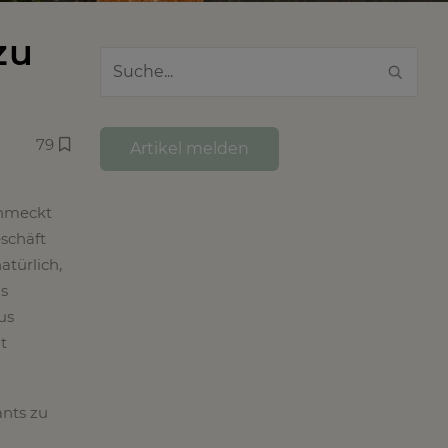
zu
79
Artikel melden
chmeckt
eschäft
atürlich,
as
us
t
ants zu