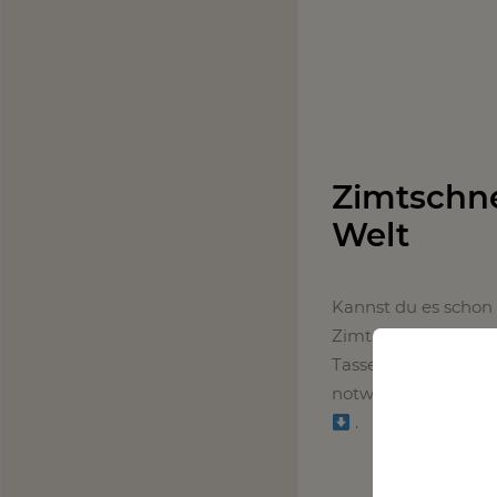
Zimtschne
Welt
Kannst du es schon 
Zimtschnecke ist ein
Tasse Kaffee oder T
notwendigen Zutaten
.