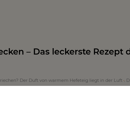
cken – Das leckerste Rezept 
riechen? Der Duft von warmem Hefeteig liegt in der Luft
. D
 absoluter Klassiker und lässt alle Herzen höher schlagen. M
ee rundest du die Leckerei ab. In unserem
Rezept
findest du 
 und weitere hilfreiche Tipps. Klicke dafür einfach auf das 