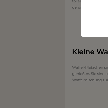
toller Braten ist ei
gefunden, das sich h
Kleine Wa
Waffel-Plätzchen si
genießen. Sie sind s
Waffelmischung zube