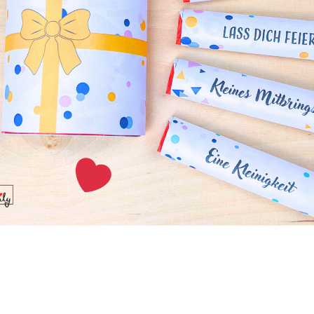
lätzchen
Party kommt, kann das nur eines bedeuten – der Weihnac
zaubernde Weihnachtsplätzchen für die Kleinen, die sie im 
acken können.
Sauerbraten
 bei einem traditionellen Weihnachtsessen serviert werden so