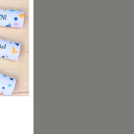
htsmann
Vorfeld
ll? Ein