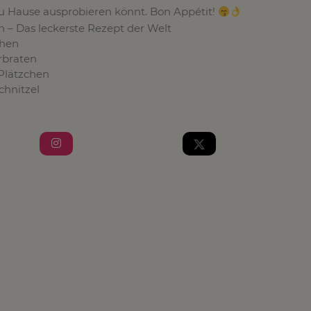
r zu Hause ausprobieren könnt. Bon Appétit!
 – Das leckerste Rezept der Welt
chen
rbraten
-Plätzchen
hnitzel