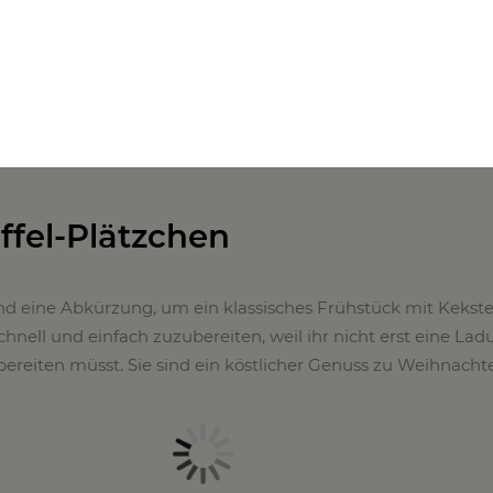
n guter Anfang – und wir haben eines der besten Rindfleischr
ervorragend als festlicher Tafelaufsatz eignet.
ffel-Plätzchen
nd eine Abkürzung, um ein klassisches Frühstück mit Kekste
chnell und einfach zuzubereiten, weil ihr nicht erst eine La
reiten müsst. Sie sind ein köstlicher Genuss zu Weihnacht