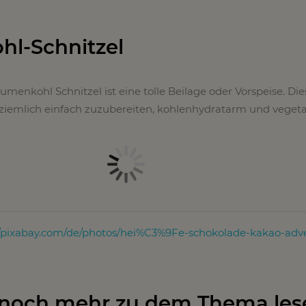
l-Schnitzel
menkohl Schnitzel ist eine tolle Beilage oder Vorspeise. Die
ziemlich einfach zuzubereiten, kohlenhydratarm und vegeta
//pixabay.com/de/photos/hei%C3%9Fe-schokolade-kakao-adv
 noch mehr zu dem Thema les