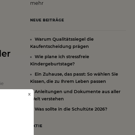
mehr
NEUE BEITRÄGE
Warum Qualitätssiegel die
Kaufentscheidung prägen
der
Wie plane ich stressfreie
Kindergeburtstage?
Ein Zuhause, das passt: So wählen Sie
Kissen, die zu Ihrem Leben passen
ie
it einer
Anleitungen und Dokumente aus aller
x
alle
Welt verstehen
Bild
Was sollte in die Schultüte 2026?
AKTIE