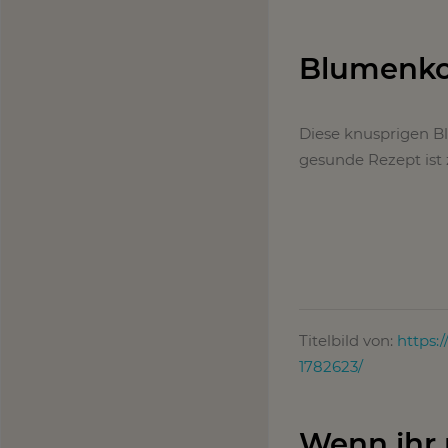
Blumenkoh
Diese knusprigen Blu
gesunde Rezept ist 
Titelbild von:
https:
1782623/
Wenn ihr