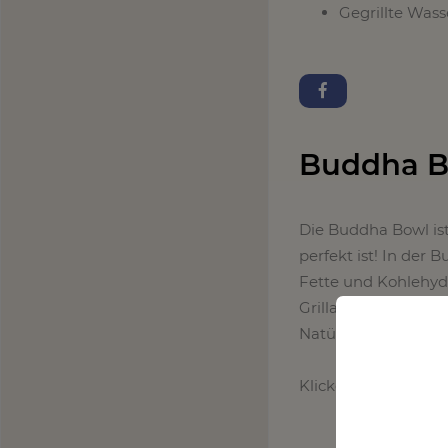
Gegrillte Was
Buddha B
Die Buddha Bowl ist 
perfekt ist! In der 
Fette und Kohlehydra
Grillabend vorbere
Natürlich kannst du
Klicke einfach auf 