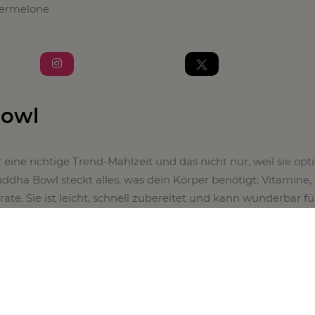
sermelone
owl
eine richtige Trend-Mahlzeit und das nicht nur, weil sie opt
Buddha Bowl steckt alles, was dein Körper benötigt: Vitamine,
te. Sie ist leicht, schnell zubereitet und kann wunderbar fü
itet werden
.
 die tierischen Zutaten einfach aus deiner Buddha Bowl hera
die Bilder, um direkt zu dem Rezept zu kommen