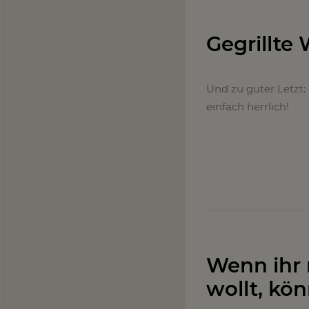
Gegrillte
Und zu guter Letzt:
einfach herrlich!
Wenn ihr
wollt, kön