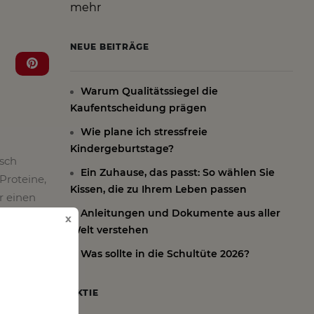
mehr
NEUE BEITRÄGE
Warum Qualitätssiegel die
Kaufentscheidung prägen
Wie plane ich stressfreie
Kindergeburtstage?
isch
Ein Zuhause, das passt: So wählen Sie
 Proteine,
Kissen, die zu Ihrem Leben passen
r einen
Anleitungen und Dokumente aus aller
x
Welt verstehen
uslassen.
Was sollte in die Schultüte 2026?
AKTIE