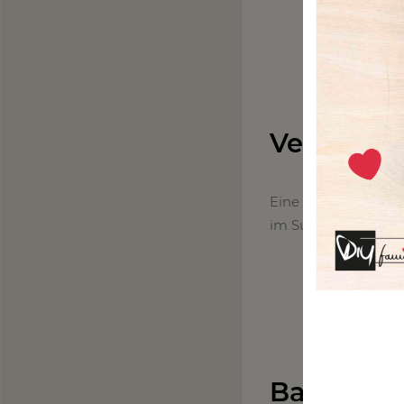
Vegane B
Eine Bratwurst darf
im Supermarkt erhäl
Balsamic