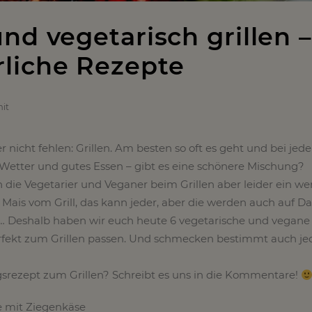
nd vegetarisch grillen –
liche Rezepte
it
nicht fehlen: Grillen. Am besten so oft es geht und bei jede
Wetter und gutes Essen – gibt es eine schönere Mischung?
e Vegetarier und Veganer beim Grillen aber leider ein we
d Mais vom Grill, das kann jeder, aber die werden auch auf Da
g… Deshalb haben wir euch heute 6 vegetarische und vegane
erfekt zum Grillen passen. Und schmecken bestimmt auch je
ngsrezept zum Grillen? Schreibt es uns in die Kommentare!
 mit Ziegenkäse