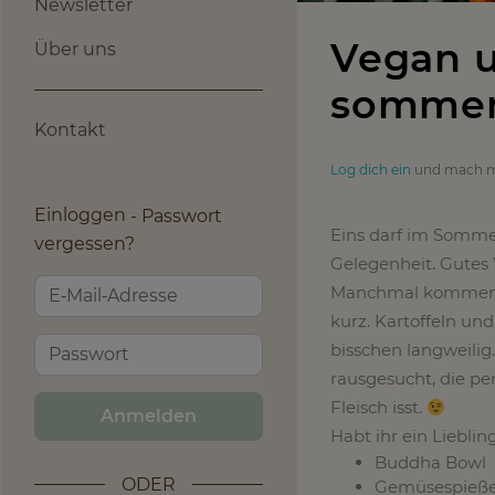
Newsletter
Vegan u
Über uns
sommer
Kontakt
Log dich ein
und mach m
Einloggen
Passwort
Eins darf im Sommer 
vergessen?
Gelegenheit. Gutes 
Manchmal kommen di
kurz. Kartoffeln un
bisschen langweili
rausgesucht, die p
Fleisch isst.
Anmelden
Habt ihr ein Liebli
Buddha Bowl
ODER
Gemüsespieße