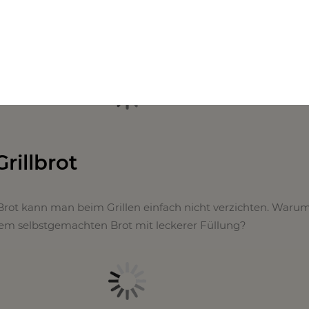
nons mit Balsamico werden garantiert ein Hit!
Grillbrot
Brot kann man beim Grillen einfach nicht verzichten. Warum
esem selbstgemachten Brot mit leckerer Füllung?