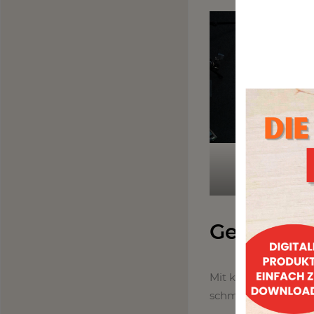
Bud
Gemüsesp
Mit klassischen Sp
schmecken jedem.