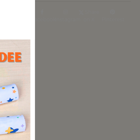
Share
Facebook
Instagram
on X
Pinterest
– die