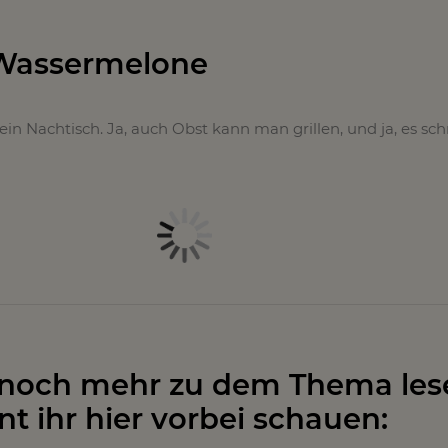
 Wassermelone
 ein Nachtisch. Ja, auch Obst kann man grillen, und ja, es s
 noch mehr zu dem Thema les
nt ihr hier vorbei schauen: