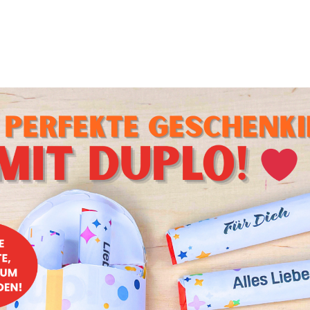
dha-Bowl
Buddha-Bowl
ieße mit Ziegenkäse
ießen aus Gemüse und Käse kann man nichts falsch machen 