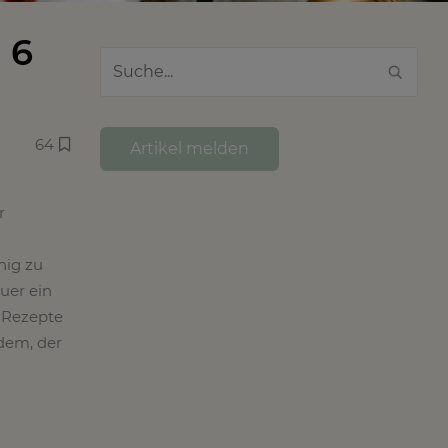
 6
64
Artikel melden
r
nig zu
uer ein
 Rezepte
dem, der