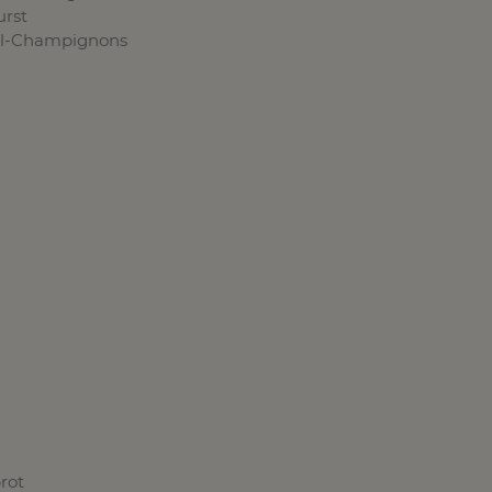
rst
ll-Champignons
brot