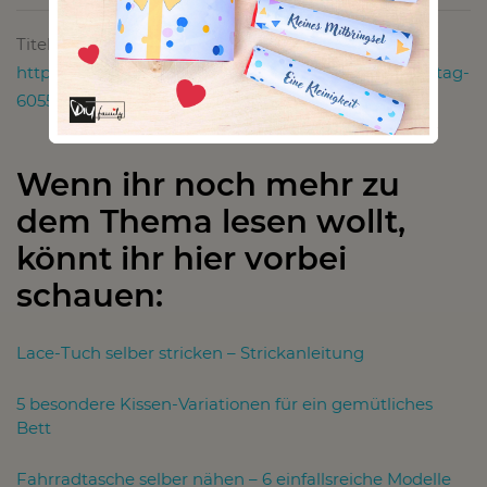
Titelbild von pixabay.com:
https://pixabay.com/de/valentin-herz-bunt-valentinstag-
605544/
Wenn ihr noch mehr zu
dem Thema lesen wollt,
könnt ihr hier vorbei
schauen:
Lace-Tuch selber stricken – Strickanleitung
5 besondere Kissen-Variationen für ein gemütliches
Bett
Fahrradtasche selber nähen – 6 einfallsreiche Modelle