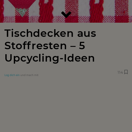
Tischdecken aus
Stoffresten – 5
Upcycling-Ideen
114
Log dich ein
und mach mit