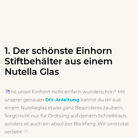
1. Der schönste Einhorn
Stiftbehälter aus einem
Nutella Glas
Ist unser Einhorn nicht einfach wunderschön? Mit
unserer genauen
DIY-Anleitung
kannst du dir aus
einem Nutellaglas etwas ganz Besonderes zaubern.
Sorgt nicht nur für Ordnung auf deinem Schreibtisch,
sonders ist auch ein absoluter Blickfang. Wir sind total
verliebt
.