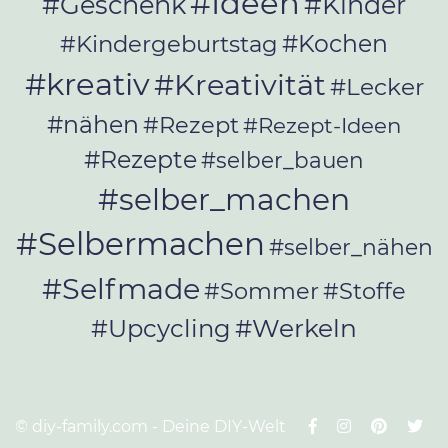
#Ideen
#Geschenk
#Kinder
#Kochen
#Kindergeburtstag
#kreativ
#Kreativität
#Lecker
#nähen
#Rezept
#Rezept-Ideen
#Rezepte
#selber_bauen
#selber_machen
#Selbermachen
#selber_nähen
#Selfmade
#Sommer
#Stoffe
#Werkeln
#Upcycling
© diy-family.com - Deine DIY-Welt