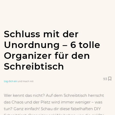
Schluss mit der
Unordnung – 6 tolle
Organizer für den
Schreibtisch
93
Log dich ein
und mach mit
Wer kennt das nicht? Auf dem Schreibtisch herrscht
das Chaos und der Platz wird immer weniger – was
tun? Ganz einfach! Schau dir diese fabelhaften DIY