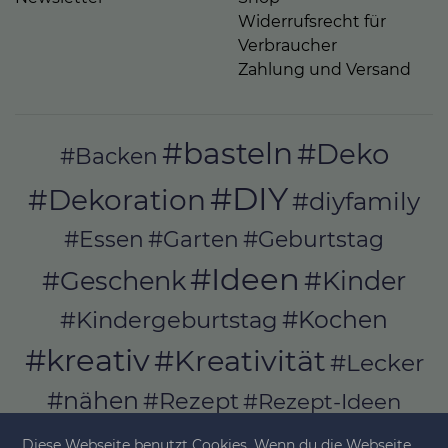
Widerrufsrecht für
Verbraucher
Zahlung und Versand
#basteln
#Deko
#Backen
#DIY
#Dekoration
#diyfamily
#Essen
#Garten
#Geburtstag
#Ideen
#Geschenk
#Kinder
#Kochen
#Kindergeburtstag
#kreativ
#Kreativität
#Lecker
#nähen
#Rezept
#Rezept-Ideen
#Rezepte
#selber_bauen
Diese Webseite benutzt Cookies. Wenn du die Webseite