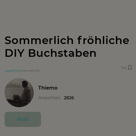
Sommerlich fröhliche
DIY Buchstaben
114
Log dich ein
und mach mit
Thiemo
Ansichten
2826
Profil