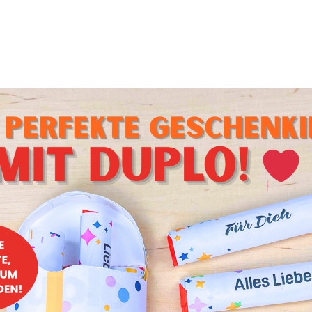
schweine
neuen Jahr jeder gebrauchen. Egal ob bei den guten Vorsät
iesen süßen Glücksschweinchen könnt ihr jetzt ohne viele Wo
henken, die es brauchen! Eine süße Idee für den Silvesterabe
hrsmorgen.
rger