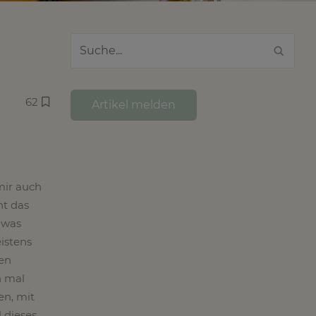
62
Artikel melden
mir auch
ht das
 was
istens
gen
h mal
en, mit
 dieses