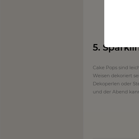
5. Sparkl
Cake Pops sind leic
Weisen dekoriert sei
Dekoperlen oder Ste
und der Abend kan