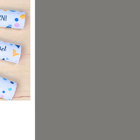
gerne mal
n
e sie
attie!
s backen
t mit der