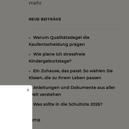
mehr
NEUE BEITRÄGE
Warum Qualitätssiegel die
Kaufentscheidung prägen
Wie plane ich stressfreie
Kindergeburtstage?
Ein Zuhause, das passt: So wählen Sie
Kissen, die zu Ihrem Leben passen
Anleitungen und Dokumente aus aller
x
Welt verstehen
Was sollte in die Schultüte 2026?
AKTIE