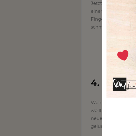
Jetzt kommen wir zu
einen Burger. Um in 
Fingerfood-Größe se
schmecken werden. H
4. Silves
Wenn euch der Kuche
wollt, dann könnt ih
neuen Jahreszahl un
gelungenen Silvest