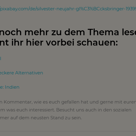
//pixabay.com/de/silvester-neujahr-gl%C3%BCcksbringer-1939
 noch mehr zu dem Thema les
nt ihr hier vorbei schauen:
l
eckere Alternativen
e: Indien
en Kommentar, wie es euch gefallen hat und gerne mit eure
m was euch interessiert. Besucht uns auch in den sozialen
er auf dem neusten Stand zu sein.