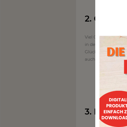
2. Glücks
Viel Glück kann im 
in der Liebe. Mit d
Glück an alle versc
auch für den Neuja
3. Mini Bu