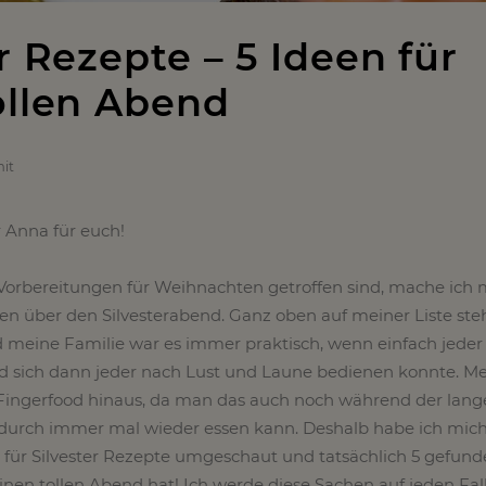
r Rezepte – 5 Ideen für
ollen Abend
it
er Anna für euch!
Vorbereitungen für Weihnachten getroffen sind, mache ich 
n über den Silvesterabend. Ganz oben auf meiner Liste ste
 meine Familie war es immer praktisch, wenn einfach jeder
d sich dann jeder nach Lust und Laune bedienen konnte. Me
f Fingerfood hinaus, da man das auch noch während der lan
durch immer mal wieder essen kann. Deshalb habe ich mic
 für Silvester Rezepte umgeschaut und tatsächlich 5 gefund
nen tollen Abend hat! Ich werde diese Sachen auf jeden Fall