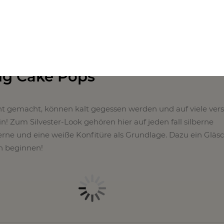
ing Cake Pops
ht gemacht, können kalt gegessen werden und auf viele ver
n! Zum Silvester-Look gehören hier auf jeden fall silberne
rne und eine weiße Konfitüre als Grundlage. Dazu ein Gläs
n beginnen!