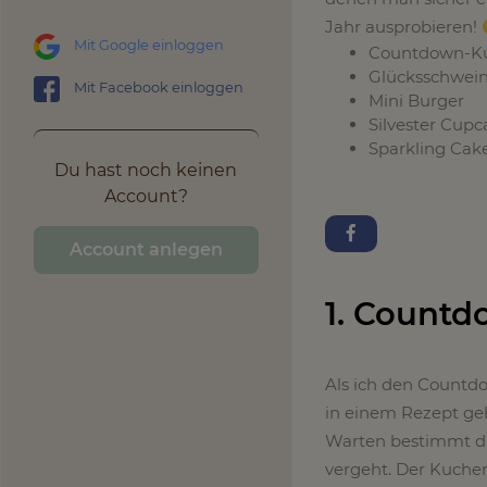
Jahr ausprobieren!
Mit Google einloggen
Countdown-K
Glücksschwei
Mit Facebook einloggen
Mini Burger
Silvester Cupc
Sparkling Cak
Du hast noch keinen
Account?
Account anlegen
1. Count
Als ich den Countdo
in einem Rezept geh
Warten bestimmt dir
vergeht. Der Kuchen