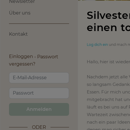
Newsletter
Silveste
Über uns
einen t
Kontakt
Log dich ein
und mach m
Einloggen
Passwort
Hallo, hier ist wied
vergessen?
Nachdem jetzt alle 
so langsam Gedanke
Essen. Für mich und
mitgebracht hat un
läuft es bei uns au
Anmelden
Wartezeit zwischen
nach ein paar Ideen
ODER
denen man sicher ei