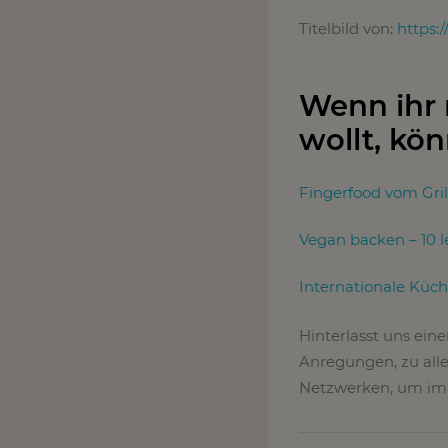
Titelbild von:
https:
Wenn ihr
wollt, kön
Fingerfood vom Gril
Vegan backen – 10 l
Internationale Küch
Hinterlasst uns ein
Anregungen, zu alle
Netzwerken, um imm