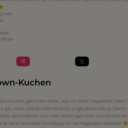
uchen
ne
akes
e Pops
down-Kuchen
wn-Kuchen gefunden habe, war ich sofort begeistert! Mehr S
t gar nicht und die Idee fand ich unglaublich witzig. Damit
ekt viel einfacher und man merkt gar nicht, wie schnell die
 ist dann eine tolle Grundlage für die folgenden Rezepte!