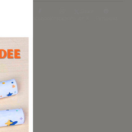
Share
Facebook
Instagram
on X
Pinterest
zen oder
rte euer
nd, aber