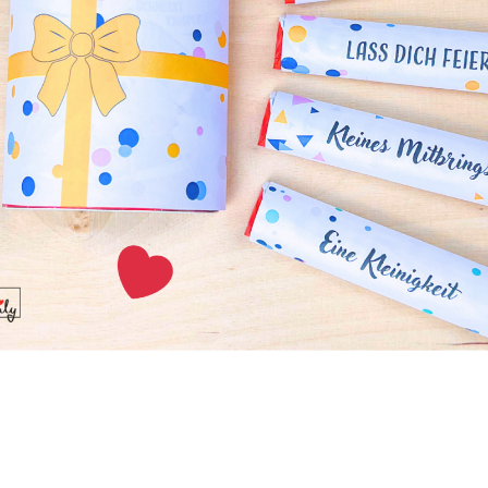
 meinem Lieblingsrezept! Seien wir mal ehrlich, jeder isst 
die Liste für Silvester Rezepte zu passen, müssen sie aber i
in! Ich finde die Idee super und bin schon sehr gespannt, wi
ier wird alles selber gemacht, von den Brötchen bis zum P
ter Cupcakes
n aus dem ersten Rezept zu viel ist, ihr aber trotzdem wa
r gerne auch diese Silvester Cupcakes zurückgreifen! Verzier
d ein bisschen Schokolade ist das Gebäck perfekt für einen
erabend mit der ganzen Familie!