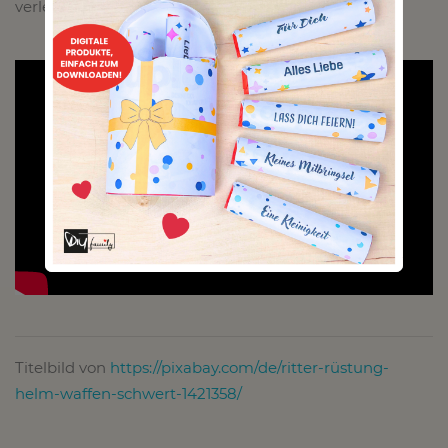
verletzt werden kann!
Titelbild von
https://pixabay.com/de/ritter-rüstung-
helm-waffen-schwert-1421358/