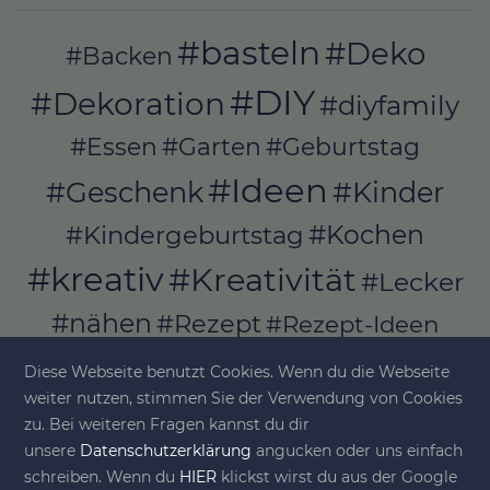
#basteln
#Deko
#Backen
#DIY
#Dekoration
#diyfamily
#Essen
#Garten
#Geburtstag
#Ideen
#Geschenk
#Kinder
#Kochen
#Kindergeburtstag
#kreativ
#Kreativität
#Lecker
#nähen
#Rezept
#Rezept-Ideen
#Rezepte
#selber_bauen
Diese Webseite benutzt Cookies. Wenn du die Webseite
#selber_machen
weiter nutzen, stimmen Sie der Verwendung von Cookies
zu. Bei weiteren Fragen kannst du dir
#Selbermachen
unsere
Datenschutzerklärung
angucken oder uns einfach
#selber_nähen
schreiben. Wenn du
HIER
klickst wirst du aus der Google