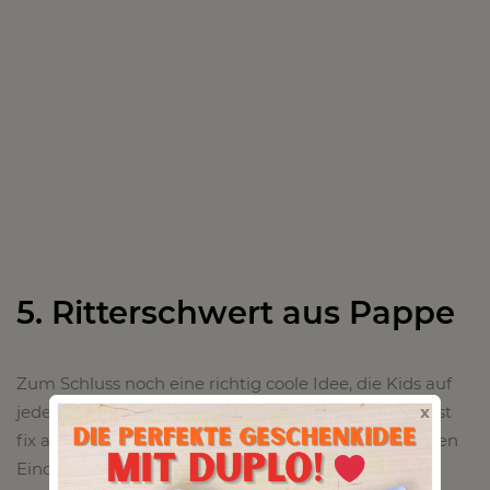
5. Ritterschwert aus Pappe
Zum Schluss noch eine richtig coole Idee, die Kids auf
jeden Fall begeistern wird. Das Schwert aus Pappe ist
x
fix angefertigt und erweckt dabei einen hochwertigen
Eindruck. Das Gute ist, dass niemand beim spielen