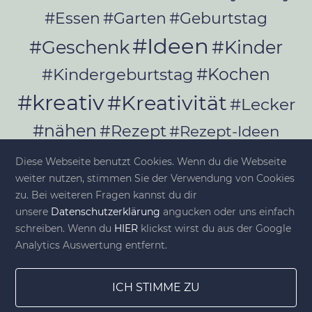
#Essen
#Garten
#Geburtstag
#Ideen
#Geschenk
#Kinder
#Kochen
#Kindergeburtstag
#kreativ
#Kreativität
#Lecker
#nähen
#Rezept
#Rezept-Ideen
#Rezepte
#selber_bauen
Diese Webseite benutzt Cookies. Wenn du die Webseite
#selber_machen
weiter nutzen, stimmen Sie der Verwendung von Cookies
zu. Bei weiteren Fragen kannst du dir
#Selbermachen
unsere
Datenschutzerklärung
angucken oder uns einfach
#selber_nähen
schreiben. Wenn du
HIER
klickst wirst du aus der Google
#Selfmade
#Sommer
#Stoffe
Analytics Auswertung entfernt.
#Werkeln
#Upcycling
ICH STIMME ZU