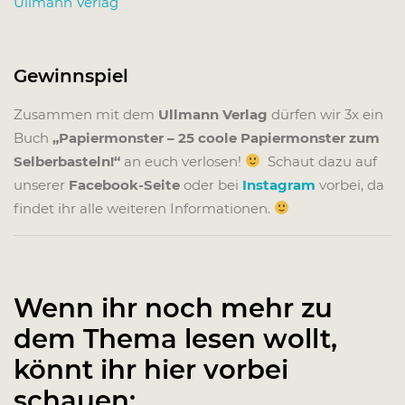
Ullmann Verlag
Gewinnspiel
Zusammen mit dem
Ullmann Verlag
dürfen wir 3x ein
Buch
„Papiermonster – 25 coole Papiermonster zum
Selberbasteln!“
an euch verlosen!
Schaut dazu auf
unserer
Facebook-Seite
oder bei
Instagram
vorbei, da
findet ihr alle weiteren Informationen.
Wenn ihr noch mehr zu
dem Thema lesen wollt,
könnt ihr hier vorbei
schauen: