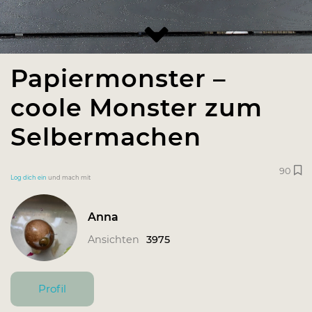
Papiermonster –
coole Monster zum
Selbermachen
90
Log dich ein
und mach mit
Anna
Ansichten
3975
Profil