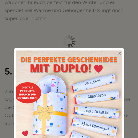
wappnet ihr euch perfekt für den Winter und er
spendet viel Wärme und Geborgenheit! Klingt doch
super, oder nicht?
x
5. Loopschal zum wenden
2 in 1: Loopschal zum Wenden! Hier könnt ihr euch
sogar 2 Muster aussuchen und je nach Lust und Laune
die Seite benutzen, die gerade am besten zu eurem
Outfit passt. So seid ihr flexibel und zieht einige Blicke
auf euch!