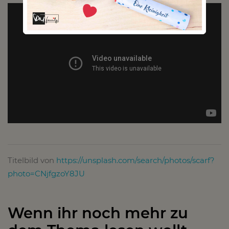
Titelbild von
https://unsplash.com/search/photos/scarf?
photo=CNjfgzoY8JU
Wenn ihr noch mehr zu