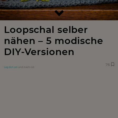
Loopschal selber
nähen – 5 modische
DIY-Versionen
76
Log dich ein
und mach mit