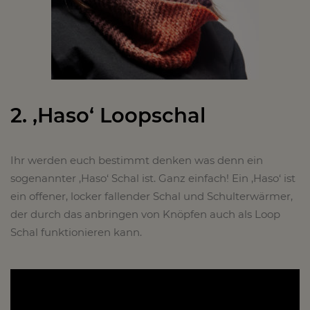
2. ‚Haso‘ Loopschal
Ihr werden euch bestimmt denken was denn ein
sogenannter ‚Haso‘ Schal ist. Ganz einfach! Ein ‚Haso‘ ist
ein offener, locker fallender Schal und Schulterwärmer,
der durch das anbringen von Knöpfen auch als Loop
Schal funktionieren kann.