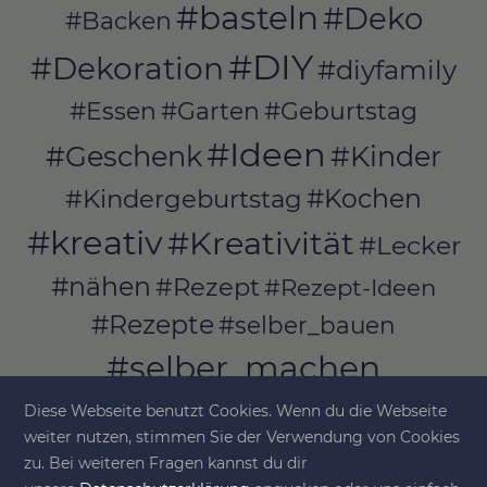
#basteln
#Deko
#Backen
#DIY
#Dekoration
#diyfamily
#Essen
#Garten
#Geburtstag
#Ideen
#Geschenk
#Kinder
#Kochen
#Kindergeburtstag
#kreativ
#Kreativität
#Lecker
#nähen
#Rezept
#Rezept-Ideen
#Rezepte
#selber_bauen
#selber_machen
#Selbermachen
Diese Webseite benutzt Cookies. Wenn du die Webseite
#selber_nähen
weiter nutzen, stimmen Sie der Verwendung von Cookies
#Selfmade
#Sommer
#Stoffe
zu. Bei weiteren Fragen kannst du dir