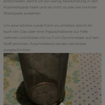
entschieden, damit ich ein wenig Abwechslung in den
Kosmetikpads habe und sie nicht so öde wie normale
Wattepads aussehen.
Um eine schöne runde Form zu erhalten, könnt ihr
euch ein Glas oder eine Pappschablone zur Hilfe
nehmen und Kreise mit c.a 7 cm Durchmesser auf den
Stoff zeichnen. Anschließend werden die Kreise
ausgeschnitten.