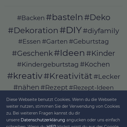
#basteln
#Deko
#Backen
#DIY
#Dekoration
#diyfamily
#Essen
#Garten
#Geburtstag
#Ideen
#Geschenk
#Kinder
#Kochen
#Kindergeburtstag
#kreativ
#Kreativität
#Lecker
#nähen
#Rezept
#Rezept-Ideen
#Rezepte
#selber_bauen
Diese Webseite benutzt Cookies. Wenn du die Webseite
#selber_machen
weiter nutzen, stimmen Sie der Verwendung von Cookies
zu. Bei weiteren Fragen kannst du dir
#Selbermachen
unsere
Datenschutzerklärung
angucken oder uns einfach
#selber_nähen
schreiben. Wenn du
HIER
klickst wirst du aus der Google