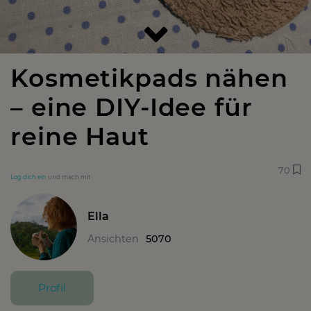
Kosmetikpads nähen
– eine DIY-Idee für
reine Haut
70
Log dich ein
und mach mit
Ella
Ansichten
5070
Profil