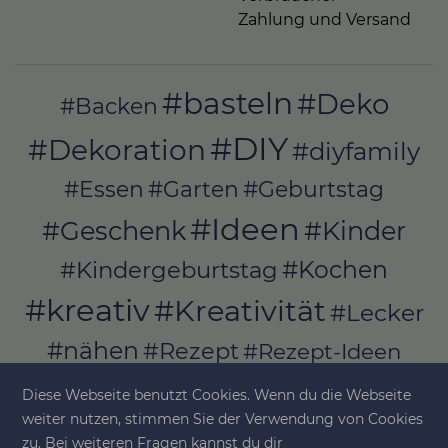
Zahlung und Versand
#basteln
#Deko
#Backen
#DIY
#Dekoration
#diyfamily
#Essen
#Garten
#Geburtstag
#Ideen
#Geschenk
#Kinder
#Kochen
#Kindergeburtstag
#kreativ
#Kreativität
#Lecker
#nähen
#Rezept
#Rezept-Ideen
#Rezepte
#selber_bauen
Diese Webseite benutzt Cookies. Wenn du die Webseite
#selber_machen
weiter nutzen, stimmen Sie der Verwendung von Cookies
zu. Bei weiteren Fragen kannst du dir