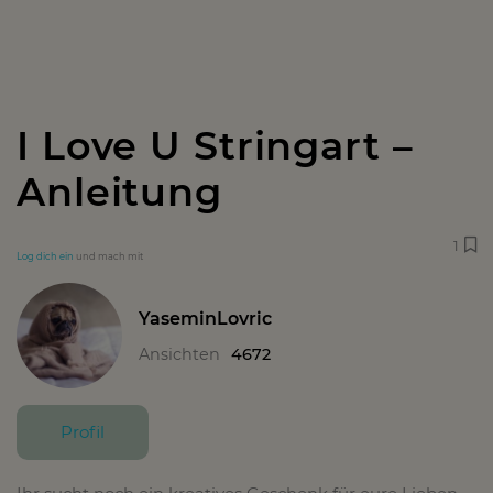
I Love U Stringart –
Anleitung
1
Log dich ein
und mach mit
YaseminLovric
Ansichten
4672
Profil