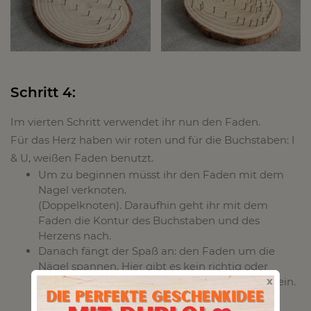
Schritt 4:
Im vierten Schritt verwendet ihr nun den Faden.
Für das Herz haben wir roten und für die Buchstaben: I
& U, weißen Faden benutzt.
Um zu beginnen müsst ihr den Faden mit dem
Nagel verknoten.
(Doppelknoten). Daraufhin geht ihr mit dem
Faden die Kontur des Buchstaben und des
Herzens nach.
Danach fängt der Spaß an: den Faden um die
Nägel spannen. Hier gibt es kein richtig oder
x
falsch, denn die Muster entstehen von ganz allein.