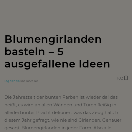
Blumengirlanden
basteln – 5
ausgefallene Ideen
102
Log dich ein
und mach mit
Die Jahreszeit der bunten Farben ist wieder da! das
heißt, es wird an allen Wänden und Türen fleißig in
allerlei bunter Pracht dekoriert was das Zeug hält. In
diesem Jahr gefragt, wie nie sind Girlanden. Genauer
gesagt, Blumengirlanden in jeder Form. Also alle