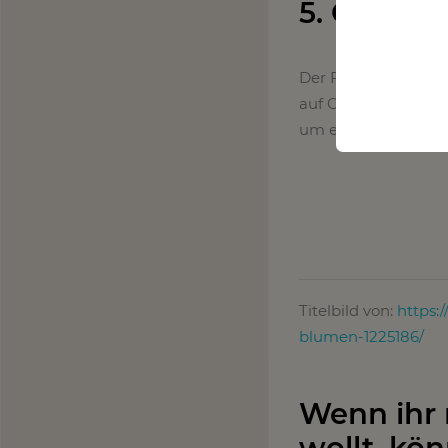
5. Osterei
Der Frühling steht 
auf Ostern im Zusa
um einiges!
Titelbild von:
https:
blumen-1225186/
Wenn ihr
wollt, kön