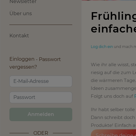
Newsletter
Frühlin
Über uns
einfach
Kontakt
Log dich ein
und mach m
Einloggen
Passwort
Wie ihr alle wisst, 
vergessen?
riesig auf die zum
die wärmeren Tage. 
Ideen zusammengest
Folgt uns doch auf
Ihr habt selber tol
Anmelden
Dann schreibt doch
Produkte! Einfach a
ODER
Schreibe deine 