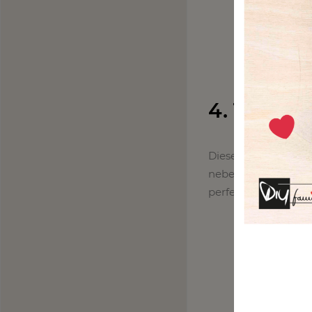
4. Tulpen
Diese Tulpen Silhou
neben echten Tulpe
perfekt ab.