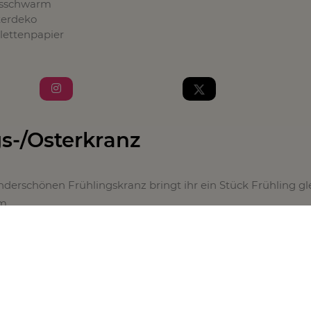
gsschwarm
terdeko
ilettenpapier
gs-/Osterkranz
derschönen Frühlingskranz bringt ihr ein Stück Frühling gl
m.