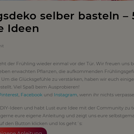
gsdeko selber basteln – 
e Ideen
it
steht der Frühling wieder einmal vor der Tür. Wir freuen uns b
 Leben erwachten Pflanzen, die aufkommenden Frühlingsgef
Um die Glücksgefühle zu verstärken, haben wir euch einige
ellt. Viel Spaß beim Ausprobieren!
Pinterest
,
Facebook
und
Instagram
, wenn ihr nichts verpasse
le DIY-Ideen und habt Lust eure Idee mit der Community zu t
 gerne eure eigene Anleitung und zeigt uns eure selbstgem
uf den Button klicken und los geht´s:
eigene Anleitung