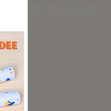
Share
Facebook
Instagram
on X
Pinterest
 perfekte
 echten
hbasteln!