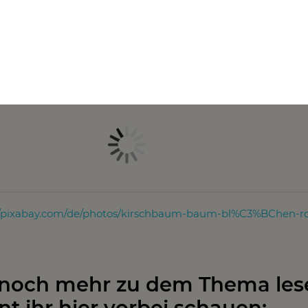
 aus Toilettenpapier
vor allem bei Kindern – aber auch bei Erwachsenen – mit Vo
mmenhang. Diese schönen Ostereier vergrößern die Freude 
//pixabay.com/de/photos/kirschbaum-baum-bl%C3%BChen-ro
 noch mehr zu dem Thema les
nt ihr hier vorbei schauen: