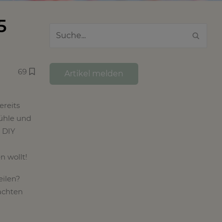
5
69
Artikel melden
ereits
ühle und
 DIY
n wollt!
eilen?
achten