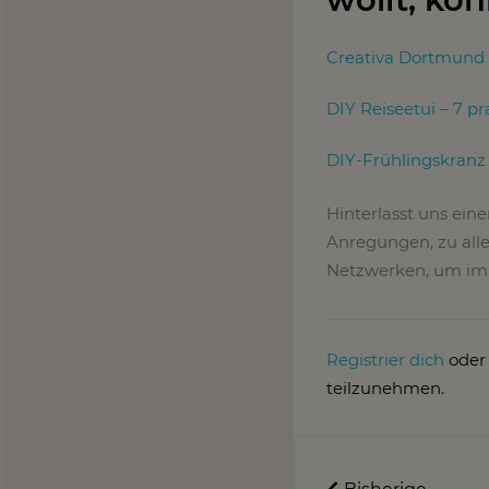
Creativa Dortmund 
DIY Reiseetui – 7 
DIY-Frühlingskranz 
Hinterlasst uns ein
Anregungen, zu alle
Netzwerken, um imm
Registrier dich
ode
teilzunehmen.