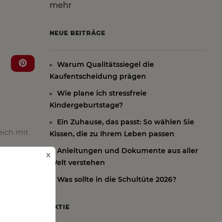
mehr
NEUE BEITRÄGE
Warum Qualitätssiegel die
Kaufentscheidung prägen
Wie plane ich stressfreie
Kindergeburtstage?
Ein Zuhause, das passt: So wählen Sie
eich mit
Kissen, die zu Ihrem Leben passen
Anleitungen und Dokumente aus aller
x
Welt verstehen
Was sollte in die Schultüte 2026?
AKTIE