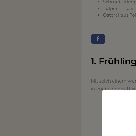
Schmetterlin
Tulpen – Fens
Osterei aus To
1. Frühlin
Mit solch einem wun
in euer eigenes Hei