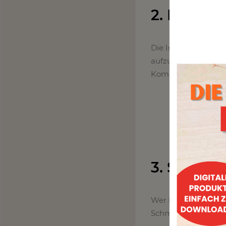
2. Insekte
Die Insekten-Dosen 
aufzuschmücken und
Kombi!
3. Schme
Wer liebt es nicht,
Schmetterlinge noch