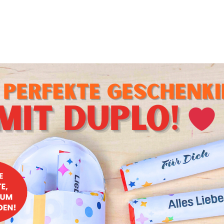
nhotels
eignen sich perfekt dazu, euren Garten oder Vorgarten
 dabei tut ihr dem Tierschutz auch noch etwas Gutes. Eine
tterlingsschwarm
 sich einzigartige Schmetterlinge anzuschauen? Während die
 schlüpfen, könnt ihr bereits eure eigenen für zu Hause nac