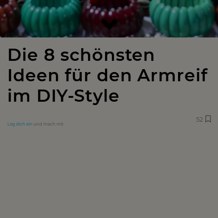
Die 8 schönsten
Ideen für den Armreif
im DIY-Style
52
Log dich ein
und mach mit