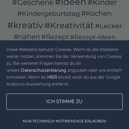
#Ideen
#Geschenk
#Kinder
#Kochen
#Kindergeburtstag
#kreativ
#Kreativität
#Lecker
#nähen
#Rezept
#Rezept-Ideen
#Rezepte
#selber_bauen
Diese Webseite benutzt Cookies. Wenn du die Webseite
#selber_machen
weiter nutzen, stimmen Sie der Verwendung von Cookies
zu. Bei weiteren Fragen kannst du dir
#Selbermachen
unsere
Datenschutzerklärung
angucken oder uns einfach
#selber_nähen
schreiben. Wenn du
HIER
klickst wirst du aus der Google
#Selfmade
#Sommer
#Stoffe
Analytics Auswertung entfernt.
#Werkeln
#Upcycling
ICH STIMME ZU
NUR TECHNISCH NOTWENDIGE ERLAUBEN
© diy-family.com - Deine DIY-Welt
Home
Gewinnspiele
Lesezeichen
DIY Shop