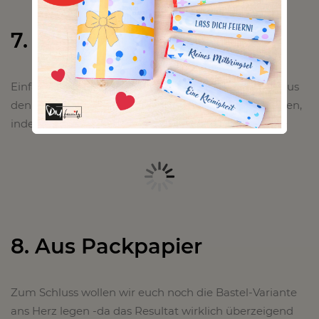
7. Das „Chic-Bracelet“
Einfach mit Hilfe einer Lederschnur aus den alten -aus
den Mode geratenen Armreifen- einen neuen flechten,
indem man sie vereint.
8. Aus Packpapier
Zum Schluss wollen wir euch noch die Bastel-Variante
ans Herz legen -da das Resultat wirklich überzeigend