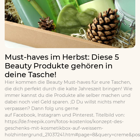
Must-haves im Herbst: Diese 5
Beauty Produkte gehören in
deine Tasche!
Hier kommen die Beauty Must-haves für eure Taschen,
die dich perfekt durch die kalte Jahreszeit bringen! Wie
immer kannst du die Produkte alle selber machen und
dabei noch viel Geld sparen. ;D Du willst nichts mehr
verpassen? Dann folg uns gerne
auf Facebook, Instagram und Pinterest. Titelbild von:
https://de.freepik.com/fotos-kostenlos/konzept-des-
geschenks-mit-kosmetikbox-auf-weissem-
holzhintergrund_21037241.htm#page=8&query=creme&posi