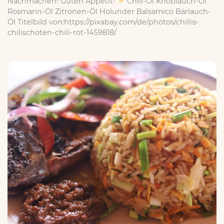
Nachmachen! Guten Appetit!
Chili-Öl Knoblauch-Öl
Rosmarin-Öl Zitronen-Öl Holunder Balsamico Bärlauch-
Öl Titelbild von:https://pixabay.com/de/photos/chillis-
chilischoten-chili-rot-1459818/