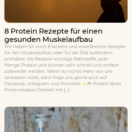
8 Protein Rezepte für einen
gesunden Muskelaufbau
Wir haben für euch 8 leckere und eiweißreiche Rezepte
für den Muskelaufbau oder für die Diät außerdem
enthalten die Rezepte wichtige Nährstoffe, jede
Menge Protein und können sehr schnell und einfach
zubereitet werden. Wenn du nichts mehr von uns
verpassen willst, dann folge uns gerne auch auf
Facebook, Instagram und Pinterest.
Protein Bowl
Proteinshakes Omelett mit […]