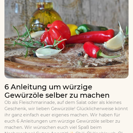
6 Anleitung um würzige
Gewürzöle selber zu machen
Ob als Fleischmarinade, auf dem Salat oder als kleines
Geschenk, wir lieben Gewürzöle! Glücklicherweise könnt
ihr ganz einfach euer eigenes machen. Wir haben für
euch 6 Anleitungen um würzige Gewürzöle selber zu
machen. Wir wünschen euch viel Spaß beim