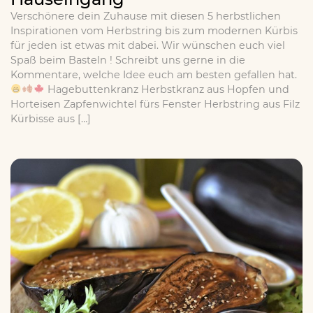
Verschönere dein Zuhause mit diesen 5 herbstlichen
Inspirationen vom Herbstring bis zum modernen Kürbis
für jeden ist etwas mit dabei. Wir wünschen euch viel
Spaß beim Basteln ! Schreibt uns gerne in die
Kommentare, welche Idee euch am besten gefallen hat.
Hagebuttenkranz Herbstkranz aus Hopfen und
Horteisen Zapfenwichtel fürs Fenster Herbstring aus Filz
Kürbisse aus […]