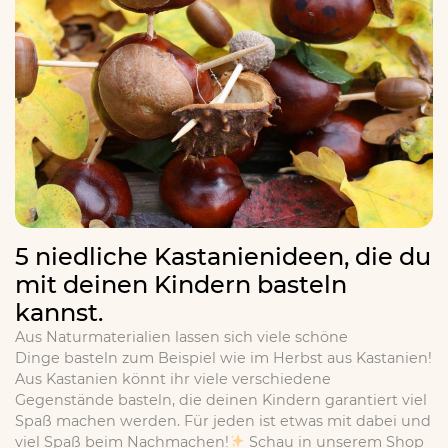
5 niedliche Kastanienideen, die du
mit deinen Kindern basteln
kannst.
Aus Naturmaterialien lassen sich viele schöne
Dinge basteln zum Beispiel wie im Herbst aus Kastanien!
Aus Kastanien könnt ihr viele verschiedene
Gegenstände basteln, die deinen Kindern garantiert viel
Spaß machen werden. Für jeden ist etwas mit dabei und
viel Spaß beim Nachmachen!
Schau in unserem Shop