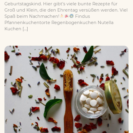
Geburtstagskind. Hier gibt’s viele bunte Rezepte für
Groß und Klein, die den Ehrentag versüßen werden. Viel
Spaß beim Nachmachen!
Findus
Pfannenkuchentorte Regenbogenkuchen Nutella
Kuchen […]