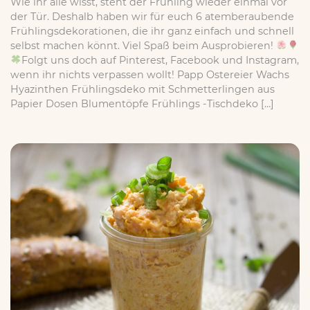
Wie ihr alle wisst, steht der Frühling wieder einmal vor
der Tür. Deshalb haben wir für euch 6 atemberaubende
Frühlingsdekorationen, die ihr ganz einfach und schnell
selbst machen könnt. Viel Spaß beim Ausprobieren!
Folgt uns doch auf Pinterest, Facebook und Instagram,
wenn ihr nichts verpassen wollt! Papp Ostereier Wachs
Hyazinthen Frühlingsdeko mit Schmetterlingen aus
Papier Dosen Blumentöpfe Frühlings -Tischdeko […]