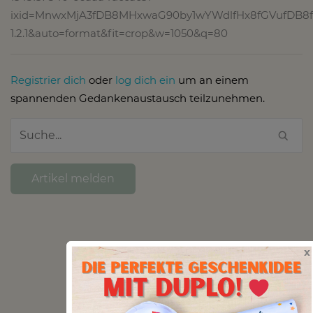
ixid=MnwxMjA3fDB8MHxwaG90by1wYWdlfHx8fGVufDB8fH
1.2.1&auto=format&fit=crop&w=1050&q=80
Registrier dich
oder
log dich ein
um an einem
spannenden Gedankenaustausch teilzunehmen.
Artikel melden
x