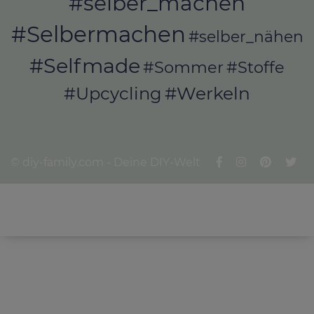
#selber_machen
#Selbermachen
#selber_nähen
#Selfmade
#Sommer
#Stoffe
#Werkeln
#Upcycling
© diy-family.com - Deine DIY-Welt