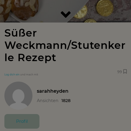
Süßer
Weckmann/Stutenker
le Rezept
99
Log dich ein
und mach mit
sarahheyden
Ansichten
1828
Profil