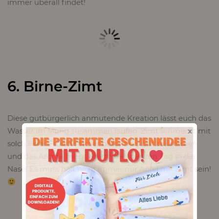
immer überall findet!
6. Birne-Zimt
Diese gutbürgerlich anmutende Kreation lässt euch das
x
Wasser im Mund zusammen laufen. Zimt schmeckt mit
solch einer Frucht immer besonders gut zusammen
und das Aroma bleibt einem den ganzen Tag in der
Nase! Es muss halt nicht immer nur Apfel mit Zimt sein!