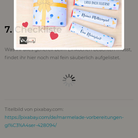
7. Checkliste
Was ihr alles generell beim Einkochen beachten müsst,
findet ihr hier noch mal fein säuberlich aufgelistet.
Titelbild von pixabay.com:
https://pixabay.com/de/marmelade-vorbereitungen-
gl%C3%A4ser-428094/