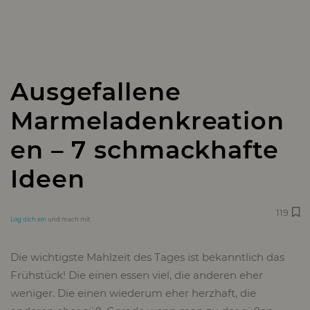
Ausgefallene
Marmeladenkreation
en – 7 schmackhafte
Ideen
119
Log dich ein
und mach mit
Die wichtigste Mahlzeit des Tages ist bekanntlich das
Frühstück! Die einen essen viel, die anderen eher
weniger. Die einen wiederum eher herzhaft, die