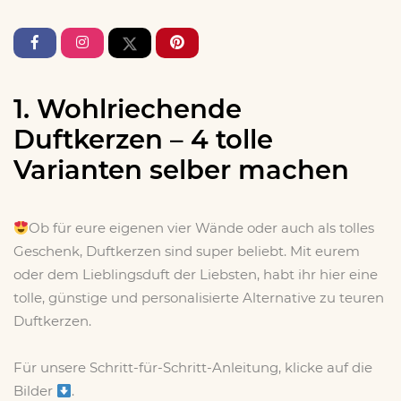
1. Wohlriechende
Duftkerzen – 4 tolle
Varianten selber machen
Ob für eure eigenen vier Wände oder auch als tolles
Geschenk, Duftkerzen sind super beliebt. Mit eurem
oder dem Lieblingsduft der Liebsten, habt ihr hier eine
tolle, günstige und personalisierte Alternative zu teuren
Duftkerzen.
Für unsere Schritt-für-Schritt-Anleitung, klicke auf die
Bilder
.