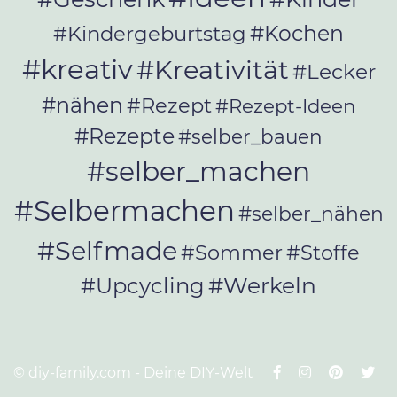
#Kochen
#Kindergeburtstag
#kreativ
#Kreativität
#Lecker
#nähen
#Rezept
#Rezept-Ideen
#Rezepte
#selber_bauen
#selber_machen
#Selbermachen
#selber_nähen
#Selfmade
#Sommer
#Stoffe
#Werkeln
#Upcycling
© diy-family.com - Deine DIY-Welt