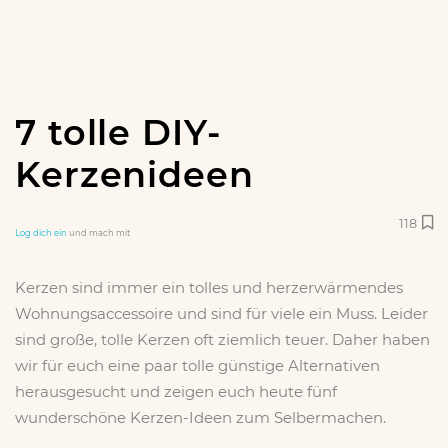
7 tolle DIY-
Kerzenideen
118
Log dich ein
und mach mit
Kerzen sind immer ein tolles und herzerwärmendes
Wohnungsaccessoire und sind für viele ein Muss. Leider
sind große, tolle Kerzen oft ziemlich teuer. Daher haben
wir für euch eine paar tolle günstige Alternativen
herausgesucht und zeigen euch heute fünf
wunderschöne Kerzen-Ideen zum Selbermachen.