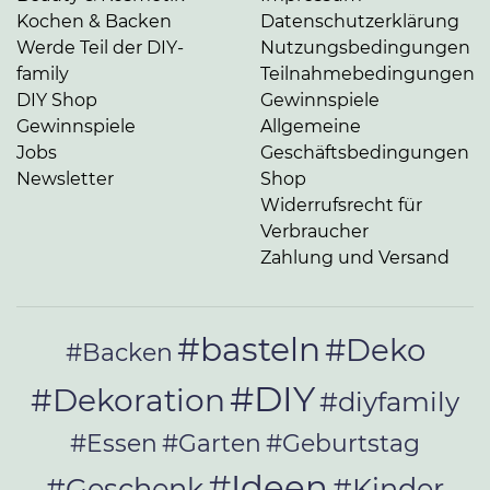
Kochen & Backen
Datenschutzerklärung
Werde Teil der DIY-
Nutzungsbedingungen
family
Teilnahmebedingungen
DIY Shop
Gewinnspiele
Gewinnspiele
Allgemeine
Jobs
Geschäftsbedingungen
Newsletter
Shop
Widerrufsrecht für
Verbraucher
Zahlung und Versand
#basteln
#Deko
#Backen
#DIY
#Dekoration
#diyfamily
#Essen
#Garten
#Geburtstag
#Ideen
#Geschenk
#Kinder