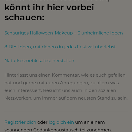
könnt ihr hier vorbei
schauen:
Schauriges Halloween-Makeup – 6 unheimliche Ideen
8 DIY-Ideen, mit denen du jedes Festival überlebst
Naturkosmetik selbst herstellen
Hinterlasst uns einen Kommentar, wie es euch gefallen
hat und gerne mit euren Anregungen, zu allem was
euch interessiert. Besucht uns auch in den sozialen
Netzwerken, um immer auf dem neusten Stand zu sein.
Registrier dich
oder
log dich ein
um an einem
spannenden Gedankenaustausch teilzunehmen.