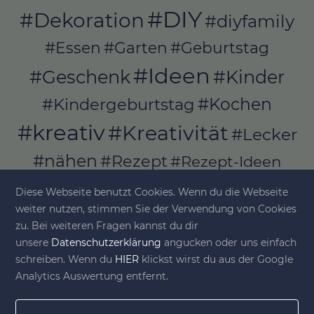
#DIY
#Dekoration
#diyfamily
#Essen
#Garten
#Geburtstag
#Ideen
#Geschenk
#Kinder
#Kochen
#Kindergeburtstag
#kreativ
#Kreativität
#Lecker
#nähen
#Rezept
#Rezept-Ideen
#Rezepte
#selber_bauen
Diese Webseite benutzt Cookies. Wenn du die Webseite
#selber_machen
weiter nutzen, stimmen Sie der Verwendung von Cookies
zu. Bei weiteren Fragen kannst du dir
#Selbermachen
unsere
Datenschutzerklärung
angucken oder uns einfach
#selber_nähen
schreiben. Wenn du
HIER
klickst wirst du aus der Google
#Selfmade
#Sommer
#Stoffe
Analytics Auswertung entfernt.
#Werkeln
#Upcycling