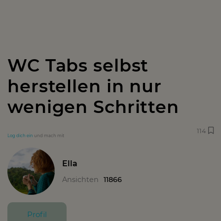
WC Tabs selbst
herstellen in nur
wenigen Schritten
114
Log dich ein
und mach mit
Ella
Ansichten
11866
Profil