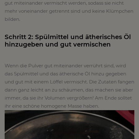
gut miteinander vermischt werden, sodass sie nicht
mehr voneinander getrennt sind und keine Klümpchen
bilden.
Schritt 2: Spülmittel und ätherisches Öl
hinzugeben und gut vermischen
Wenn die Pulver gut miteinander verrührt sind, wird
das Spülmittel und das ätherische Öl hinzu gegeben
und gut mit einem Löffel vermischt. Die Zutaten fangen
dann ganz leicht an zu schäumen, das machen sie aber
immer, da sie ihr Volumen vergrößern! Am Ende solltet
ihr eine schöne homogene Masse haben.