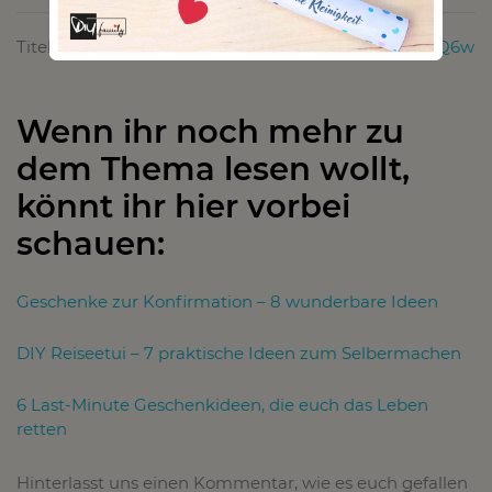
Titelbild von:
https://unsplash.com/photos/cpIgNaazQ6w
Wenn ihr noch mehr zu
dem Thema lesen wollt,
könnt ihr hier vorbei
schauen:
Geschenke zur Konfirmation – 8 wunderbare Ideen
DIY Reiseetui – 7 praktische Ideen zum Selbermachen
6 Last-Minute Geschenkideen, die euch das Leben
retten
Hinterlasst uns einen Kommentar, wie es euch gefallen