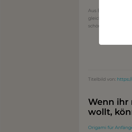
Aus Buntstiften lässt
gleich lang sind. We
schöne Deko für jed
Titelbild von:
https:
Wenn ihr
wollt, kön
Origami für Anfänge