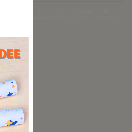
l bunt
Share
Facebook
Instagram
on X
Pinterest
tens
hen,
sie neu