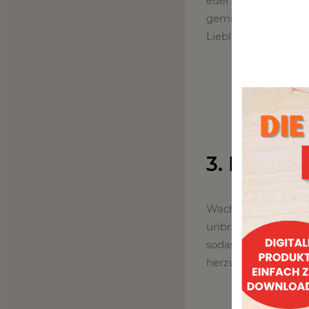
euer persönliches L
gemischt auswählen
Lieblingsfarbe sein.
3. Mischf
Wachsmalstifte kön
unbrauchbar. Wenn 
sodass eine ganz ne
herzustellen.