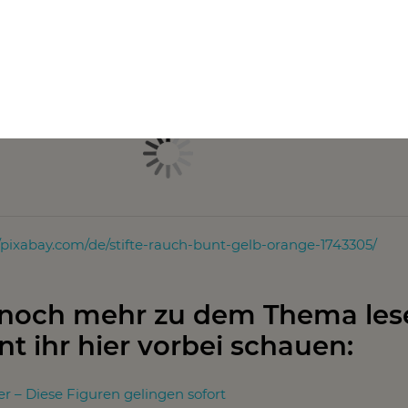
 sich ein schönes Teelicht gestalten, weil die Reste oft nicht 
nn ihr die Stifte wie Palisaden um die Kerze anordnet, entst
en Schreibtisch.
//pixabay.com/de/stifte-rauch-bunt-gelb-orange-1743305/
 noch mehr zu dem Thema les
nt ihr hier vorbei schauen:
r – Diese Figuren gelingen sofort