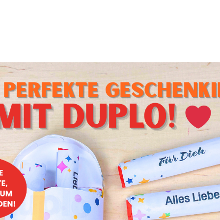
ebensmotto hinzufügen. Ihr könnt die Farben wie im Beispie
, es können aber auch unterschiedliche Nuancen eurer
arben
nen schnell aufgebraucht werden. Die Reststücke sind meis
man sie aber schmilzt, dann kann man die Farben vermisc
ue entsteht, oder ihr nehmt alle Überreste einer Farbe, um 