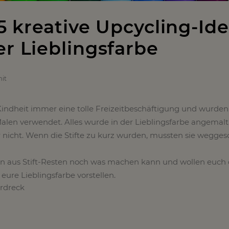
 5 kreative Upcycling-Id
er Lieblingsfarbe
it
 Kindheit immer eine tolle Freizeitbeschäftigung und wurden
en verwendet. Alles wurde in der Lieblingsfarbe angemalt,
r nicht. Wenn die Stifte zu kurz wurden, mussten sie wegge
an aus Stift-Resten noch was machen kann und wollen euch 
eure Lieblingsfarbe vorstellen.
erdreck