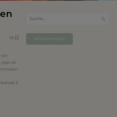
een
65
Artikel melden
 von
 egal ob
schmissen
deshalb 5