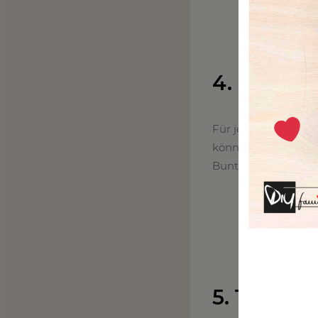
4. Ohrrin
Für jeden Künstler 
könnt ihr auch äuße
Buntstiften könnt i
5. Teelicht