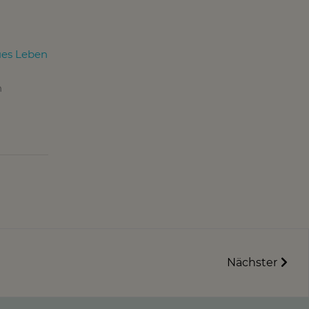
eues Leben
n
Nächster