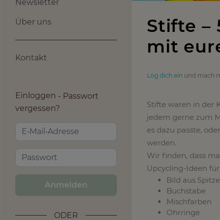
Newsletter
Stifte –
Über uns
mit eur
Kontakt
Log dich ein
und mach m
Einloggen
Passwort
Stifte waren in der
vergessen?
jedem gerne zum Mal
es dazu passte, ode
werden.
Wir finden, dass m
Upcycling-Ideen für 
Bild aus Spitz
Anmelden
Buchstabe
Mischfarben
Ohrringe
ODER