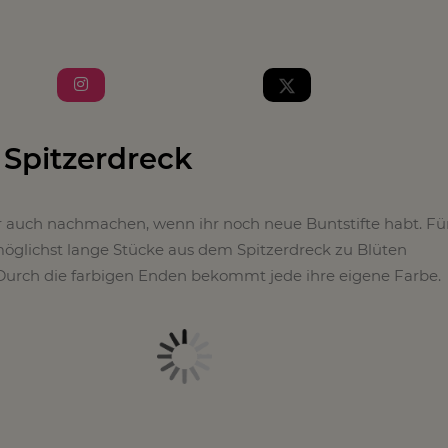
s Spitzerdreck
r auch nachmachen, wenn ihr noch neue Buntstifte habt. Für
öglichst lange Stücke aus dem Spitzerdreck zu Blüten
rch die farbigen Enden bekommt jede ihre eigene Farbe.