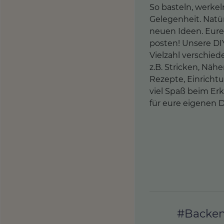
So basteln, werkel
Gelegenheit. Natür
neuen Ideen. Eure 
posten! Unsere DIY
Vielzahl verschi
z.B. Stricken, Näh
Rezepte, Einricht
viel Spaß beim Er
für eure eigenen D
#Backe