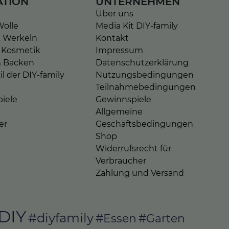
ATION
UNTERNEHMEN
Über uns
Wolle
Media Kit DIY-family
& Werkeln
Kontakt
 Kosmetik
Impressum
& Backen
Datenschutzerklärung
l der DIY-family
Nutzungsbedingungen
Teilnahmebedingungen
iele
Gewinnspiele
Allgemeine
er
Geschäftsbedingungen
Shop
Widerrufsrecht für
Verbraucher
Zahlung und Versand
DIY
#diyfamily
#Essen
#Garten