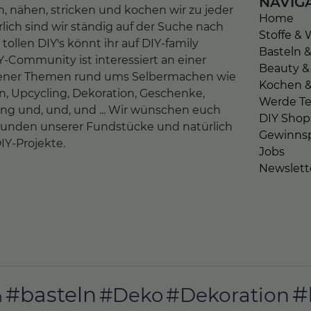
NAVIG
n, nähen, stricken und kochen wir zu jeder
Home
lich sind wir ständig auf der Suche nach
Stoffe & 
tollen DIY's könnt ihr auf DIY-family
Basteln 
-Community ist interessiert an einer
Beauty &
edener Themen rund ums Selbermachen wie
Kochen 
en, Upcycling, Dekoration, Geschenke,
Werde Tei
ung und, und, und ... Wir wünschen euch
DIY Shop
kunden unserer Fundstücke und natürlich
Gewinnsp
IY-Projekte.
Jobs
Newslett
#
#basteln
#Deko
#Dekoration
n