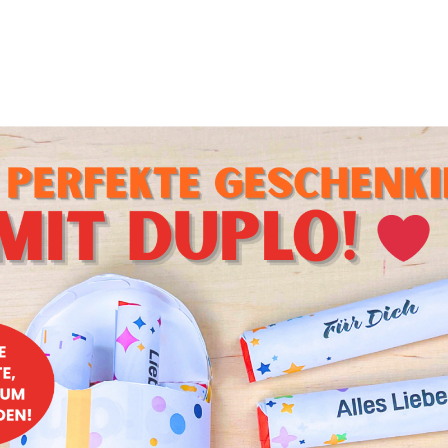
nmaske
euchtigkeitsspende Maske die einfach zu machen ist.
 Fußsalbe
Fußsalbe pflegst du deine Füße besonders reichhaltig.