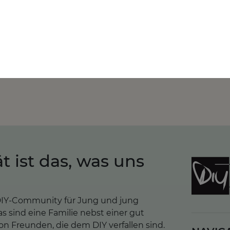
r
log dich ein
um an einem spannenden Gedankenaustausch
ät ist das, was uns
e DIY-Community für Jung und jung
as sind eine Familie nebst einer gut
n Freunden, die dem DIY verfallen sind.