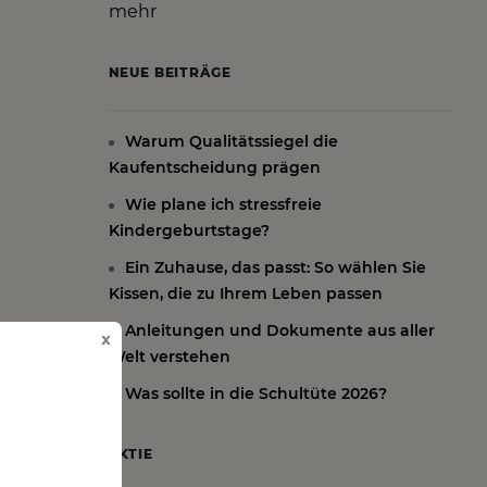
mehr
NEUE BEITRÄGE
Warum Qualitätssiegel die
Kaufentscheidung prägen
Wie plane ich stressfreie
Kindergeburtstage?
Ein Zuhause, das passt: So wählen Sie
Kissen, die zu Ihrem Leben passen
Anleitungen und Dokumente aus aller
x
Welt verstehen
Was sollte in die Schultüte 2026?
oder
AKTIE