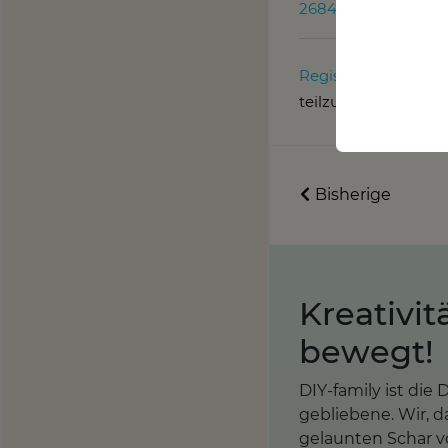
2684072/
Registrier dich
ode
teilzunehmen.
Bisherige
Kreativit
bewegt!
DIY-family ist di
gebliebene. Wir, d
gelaunten Schar vo