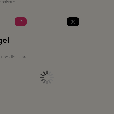
enbalsam
gel
 und die Haare.