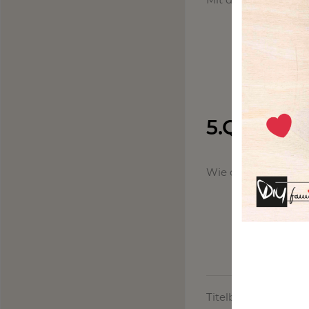
5.Quitten
Wie du deinen eigen
Titelbild von:
https: