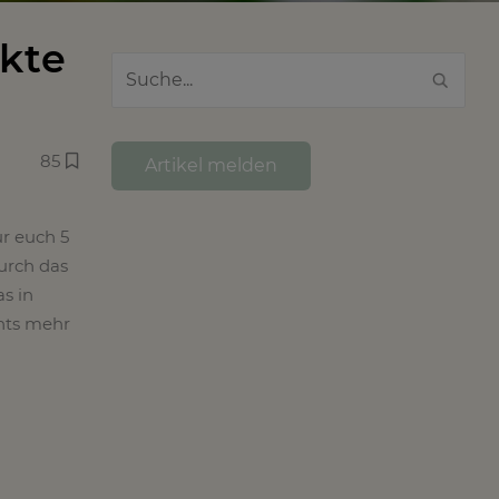
kte
85
Artikel melden
ür euch 5
durch das
as in
chts mehr