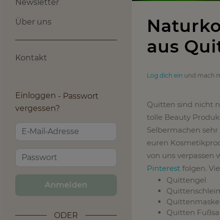
Newsletter
Naturko
Über uns
aus Qui
Kontakt
Log dich ein
und mach m
Einloggen
Passwort
Quitten sind nicht 
vergessen?
tolle Beauty Produk
Selbermachen sehr vi
euren Kosmetikprodu
von uns verpassen w
Pinterest
folgen. V
Quittengel
Anmelden
Quittenschlei
Quittenmaske
Quitten Fußsa
ODER