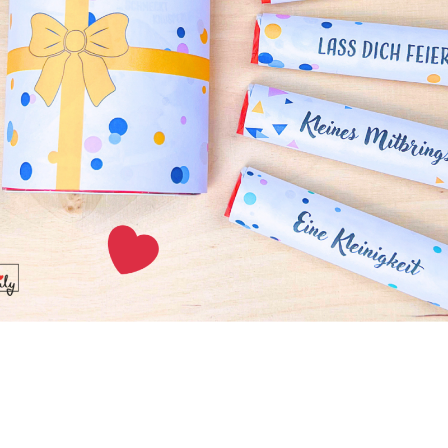
 Lippenbalsam
en Lippenbalsam machen kannst, zeigt dir dieser Pin. ;D
//pixabay.com/de/photos/zierquitte-frucht-strauch-fr%C3%BC