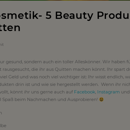
smetik- 5 Beauty Produ
tten
it
nur gesund, sondern auch ein toller Alleskönner. Wir haben f
t rausgesucht, die ihr aus Quitten machen könnt. Ihr spart 
el Geld und was noch viel wichtiger ist: Ihr wisst endlich, w
kten drin ist und wie sie hergestellt werden. Wenn ihr ni
ollt, könnt ihr uns gerne auch auf
Facebook
,
Instagram
und
iel Spaß beim Nachmachen und Ausprobieren!
m
lbe