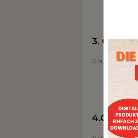
3. Quitte
Eine günstige und f
4.Quitten
Mit dieser Quitten-