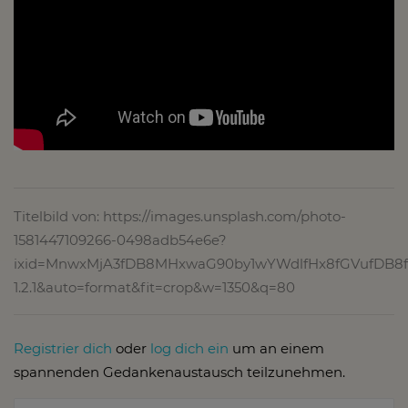
Titelbild von: https://images.unsplash.com/photo-
1581447109266-0498adb54e6e?
ixid=MnwxMjA3fDB8MHxwaG90by1wYWdlfHx8fGVufDB8fH
1.2.1&auto=format&fit=crop&w=1350&q=80
Registrier dich
oder
log dich ein
um an einem
spannenden Gedankenaustausch teilzunehmen.