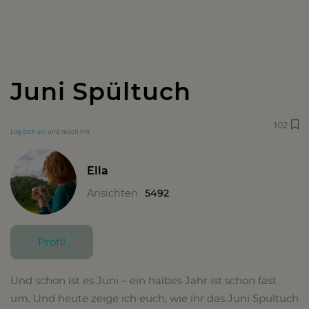
Juni Spültuch
102
Log dich ein
und mach mit
Ella
Ansichten
5492
Profil
Und schon ist es Juni – ein halbes Jahr ist schon fast
um. Und heute zeige ich euch, wie ihr das Juni Spültuch