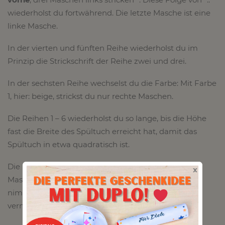
wiederholst du fortwährend. Die letzte Masche ist eine
linke Masche.
In der vierten und fünften Reihe wiederholst du im
Prinzip die Strickschrift der Reihe zwei und drei.
In der sechsten Reihe wechselst du die Farbe: Mit Farbe
1, hier: beige, strickst du nur rechte Maschen.
Die Reihen 1 – 6 wiederholst du so lange, bis die Höhe
fast die Breite des Spültuch erreicht hat, damit das
Spültuch in etwa quadratisch ist.
Die letzte „gestrickte“ Reihe ist eine Reihe rechte
x
Maschen in Farbe 1. In der darauffolgenden Reihe
nimmst du alle Maschen rechts ab. Alle Fäden
vernähen und