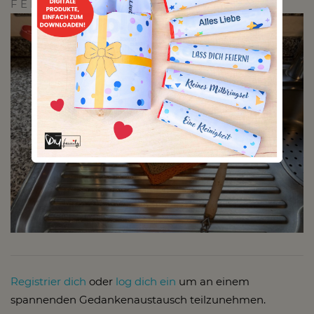
F E R T I G !!
Registrier dich
oder
log dich ein
um an einem
spannenden Gedankenaustausch teilzunehmen.