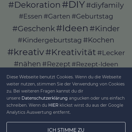
#DIY
#Dekoration
#diyfamily
#Essen
#Garten
#Geburtstag
#Ideen
#Geschenk
#Kinder
#Kochen
#Kindergeburtstag
#kreativ
#Kreativität
#Lecker
#nähen
#Rezept
#Rezept-Ideen
#Rezepte
#selber_bauen
Diese Webseite benutzt Cookies. Wenn du die Webseite
#selber_machen
weiter nutzen, stimmen Sie der Verwendung von Cookies
zu. Bei weiteren Fragen kannst du dir
#Selbermachen
unsere
Datenschutzerklärung
angucken oder uns einfach
#selber_nähen
schreiben. Wenn du
HIER
klickst wirst du aus der Google
#Selfmade
#Sommer
#Stoffe
Analytics Auswertung entfernt.
#Werkeln
#Upcycling
ICH STIMME ZU