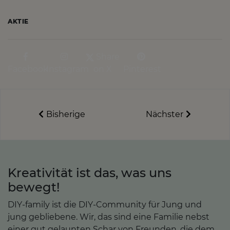
AKTIE
Share
Facebook
Instagram
on X
Pinterest
Bisherige
Nächster
Kreativität ist das, was uns
bewegt!
DIY-family ist die DIY-Community für Jung und
jung gebliebene. Wir, das sind eine Familie nebst
einer gut gelaunten Schar von Freunden, die dem