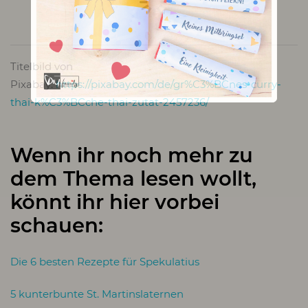
Titelbild von
Pixabay:
https://pixabay.com/de/gr%C3%BCnes-curry-
thai-k%C3%BCche-thai-zutat-2457236/
Wenn ihr noch mehr zu
dem Thema lesen wollt,
könnt ihr hier vorbei
schauen:
Die 6 besten Rezepte für Spekulatius
5 kunterbunte St. Martinslaternen