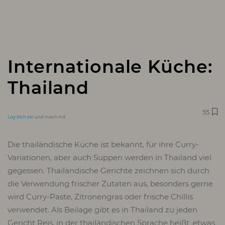
Internationale Küche:
Thailand
55
Log dich ein
und mach mit
Die thailändische Küche ist bekannt, für ihre Curry-
Variationen, aber auch Suppen werden in Thailand viel
gegessen. Thailändische Gerichte zeichnen sich durch
die Verwendung frischer Zutaten aus, besonders gerne
wird Curry-Paste, Zitronengras oder frische Chillis
verwendet. Als Beilage gibt es in Thailand zu jeden
Gericht Reis, in der thailändischen Sprache heißt ‚etwas