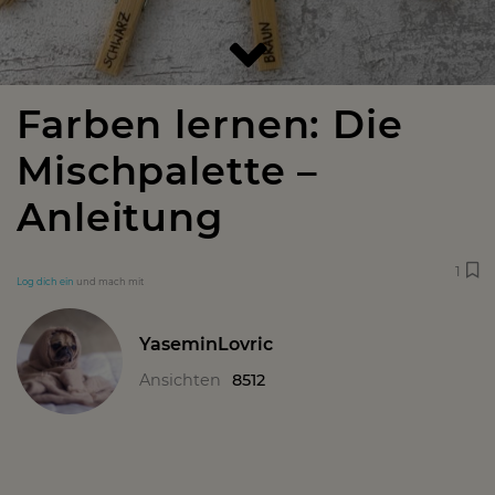
Farben lernen: Die
Mischpalette –
Anleitung
1
Log dich ein
und mach mit
YaseminLovric
Ansichten
8512