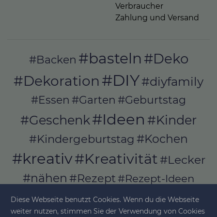
Verbraucher
Zahlung und Versand
#basteln
#Deko
#Backen
#DIY
#Dekoration
#diyfamily
#Essen
#Garten
#Geburtstag
#Ideen
#Geschenk
#Kinder
#Kochen
#Kindergeburtstag
#kreativ
#Kreativität
#Lecker
#nähen
#Rezept
#Rezept-Ideen
#Rezepte
#selber_bauen
Diese Webseite benutzt Cookies. Wenn du die Webseite
#selber_machen
weiter nutzen, stimmen Sie der Verwendung von Cookies