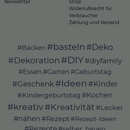
Newsletter
Shop
Widerrufsrecht für
Verbraucher
Zahlung und Versand
#basteln
#Deko
#Backen
#DIY
#Dekoration
#diyfamily
#Essen
#Garten
#Geburtstag
#Ideen
#Geschenk
#Kinder
#Kochen
#Kindergeburtstag
#kreativ
#Kreativität
#Lecker
#nähen
#Rezept
#Rezept-Ideen
#Rezepte
#selber_bauen