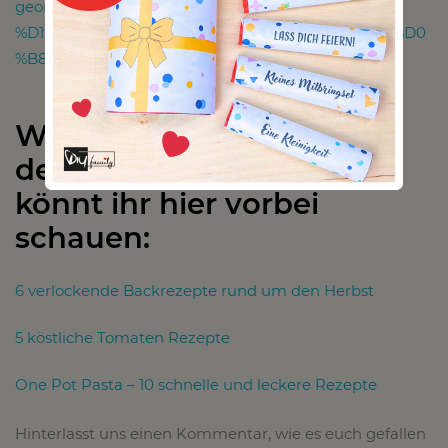
georgische-r%C3%BChrei-
%D1%87%D0%B8%D1%80%D0%B1%D1%83%D0%BB%D0
%B8-2786311/
Wenn ihr noch mehr zu
dem Thema lesen wollt,
könnt ihr hier vorbei
schauen:
6 verlockende Backrezepte rund um den Herbst
5 köstliche Tomaten Rezepte
One Pot Pasta – 10 schnelle und leckere Rezepte
Hinterlasst uns einen Kommentar, wie es euch gefallen