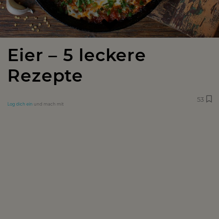
Eier – 5 leckere
Rezepte
53
Log dich ein
und mach mit