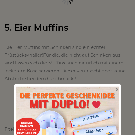
5. Eier Muffins
Die Eier Muffins mit Schinken sind ein echter
Früstücksknaller!Für die, die nicht auf Schinken aus
sind lassen sich die Muffins auch natürlich mit einem
leckerem Käse servieren. Dieser verursacht aber keine
Abstriche bei dem Geschmack !
x
Titelbild von Pixabay :
https://pixabay.com/de/die-